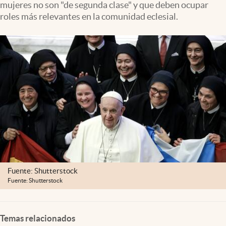
mujeres no son "de segunda clase" y que deben ocupar
Clima
roles más relevantes en la comunidad eclesial.
Espiritualidad
Mediakit
abre en nueva pestaña
México
Fuente: Shutterstock
Fuente: Shutterstock
Temas relacionados