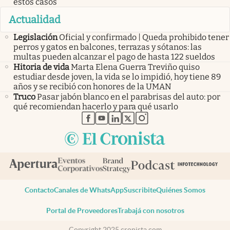
estos casos
Actualidad
Legislación
Oficial y confirmado | Queda prohibido tener
perros y gatos en balcones, terrazas y sótanos: las
multas pueden alcanzar el pago de hasta 122 sueldos
Hitoria de vida
Marta Elena Guerra Treviño quiso
estudiar desde joven, la vida se lo impidió, hoy tiene 89
años y se recibió con honores de la UMAN
Truco
Pasar jabón blanco en el parabrisas del auto: por
qué recomiendan hacerlo y para qué usarlo
abre en nueva pestaña
abre en nueva pestaña
abre en nueva pestaña
abre en nueva pestaña
abre en nueva pestaña
Contacto
Canales de WhatsApp
Suscribite
Quiénes Somos
Portal de Proveedores
Trabajá con nosotros
Copyright 2025 cronista.com