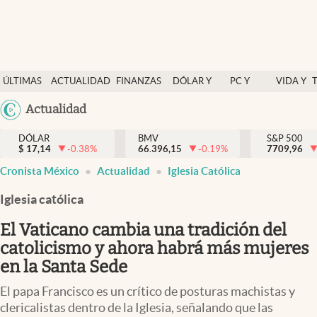
Últimas Noticias
ÚLTIMAS
ACTUALIDAD
FINANZAS
DÓLAR Y
PC Y
VIDA Y
Actualidad
NOTICIAS
Y
MERCADOS
CELULAR
ESTILO
Argentina
Actualidad
Finanzas y economía
ECONOMÍA
España
Dólar y mercados
DÓLAR
BMV
S&P 500
$
17,14
-0.38
%
66.396,15
-0.19
%
México
7709,96
Internacionales
Cronista México
Actualidad
Iglesia Católica
USA
Opinión
Colombia
Iglesia católica
Uruguay
Brand Strategy
El Vaticano cambia una tradición del
Pc y celular
catolicismo y ahora habrá más mujeres
en la Santa Sede
Vida y estilo
El papa Francisco es un crítico de posturas machistas y
Tv
clericalistas dentro de la Iglesia, señalando que las