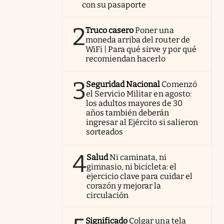
con su pasaporte
2
Truco casero
Poner una
moneda arriba del router de
WiFi | Para qué sirve y por qué
recomiendan hacerlo
3
Seguridad Nacional
Comenzó
el Servicio Militar en agosto:
los adultos mayores de 30
años también deberán
ingresar al Ejército si salieron
sorteados
4
Salud
Ni caminata, ni
gimnasio, ni bicicleta: el
ejercicio clave para cuidar el
corazón y mejorar la
circulación
Significado
Colgar una tela