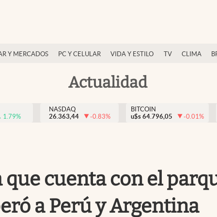
AR Y MERCADOS
PC Y CELULAR
VIDA Y ESTILO
TV
CLIMA
B
Actualidad
NASDAQ
BITCOIN
1.79
%
26.363,44
-0.83
%
u$s
64.796,05
-0.01
%
a que cuenta con el par
peró a Perú y Argentina