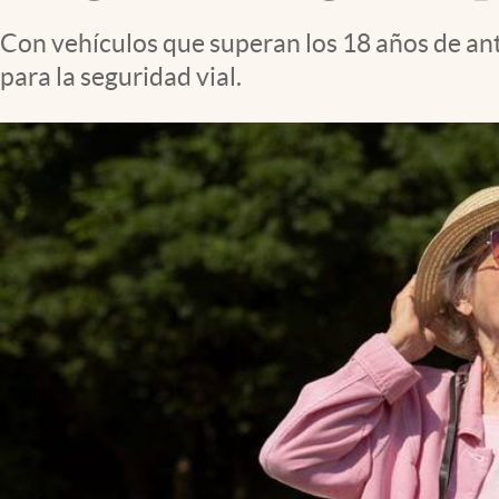
Clima
Con vehículos que superan los 18 años de an
Espiritualidad
para la seguridad vial.
Mediakit
abre en nueva pestaña