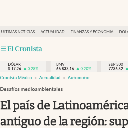
Últimas Noticias
ÚLTIMAS NOTICIAS
ACTUALIDAD
FINANZAS Y ECONOMÍA
DÓL
Actualidad
Finanzas y economía
Dólar y mercados
DÓLAR
BMV
S&P 500
Internacionales
$
17,26
0.28
%
66.833,16
0.20
%
7736,52
Opinión
Cronista México
Actualidad
Automotor
Brand Strategy
Desafíos medioambientales
Pc y celular
El país de Latinoaméric
Vida y estilo
antiguo de la región: su
Tv