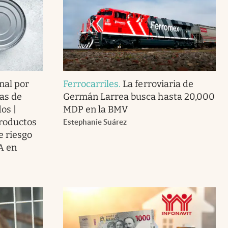
nal por
Ferrocarriles
.
La ferroviaria de
as de
Germán Larrea busca hasta 20,000
os |
MDP en la BMV
roductos
Estephanie Suárez
e riesgo
A en