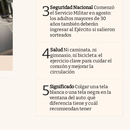
3
Seguridad Nacional
Comenzó
el Servicio Militar en agosto:
los adultos mayores de 30
años también deberán
ingresar al Ejército si salieron
sorteados
4
Salud
Ni caminata, ni
gimnasio, ni bicicleta: el
ejercicio clave para cuidar el
corazón y mejorar la
circulación
5
Significado
Colgar una tela
blanca o una tela negra en la
ventana del auto: qué
diferencia tiene y cuál
recomiendan tener