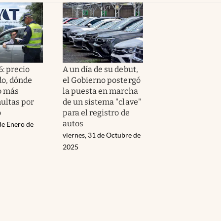
: precio
A un día de su debut,
do, dónde
el Gobierno postergó
o más
la puesta en marcha
multas por
de un sistema "clave"
o
para el registro de
autos
de Enero de
viernes, 31 de Octubre de
2025