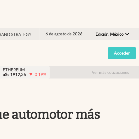
6 de agosto de 2026
Edición:
México
RAND STRATEGY
Argentina
Acceder
España
México
ETHEREUM
Ver más cotizaciones
u$s
1912,36
-0.19
%
USA
Colombia
Uruguay
que automotor más