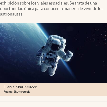
exhibición sobre los viajes espaciales. Se trata de una
Clima
oportunidad única para conocer la manera de vivir de los
Espiritualidad
astronautas.
Mediakit
abre en nueva pestaña
México
Fuente: Shutterstock
Fuente: Shutterstock