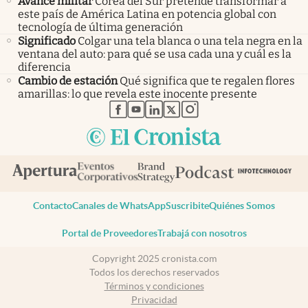
Avance militar
Corea del Sur pretende transformar a
este país de América Latina en potencia global con
tecnología de última generación
Significado
Colgar una tela blanca o una tela negra en la
ventana del auto: para qué se usa cada una y cuál es la
diferencia
Cambio de estación
Qué significa que te regalen flores
amarillas: lo que revela este inocente presente
abre en nueva pestaña
abre en nueva pestaña
abre en nueva pestaña
abre en nueva pestaña
abre en nueva pestaña
Contacto
Canales de WhatsApp
Suscribite
Quiénes Somos
Portal de Proveedores
Trabajá con nosotros
Copyright 2025 cronista.com
Todos los derechos reservados
Términos y condiciones
Privacidad