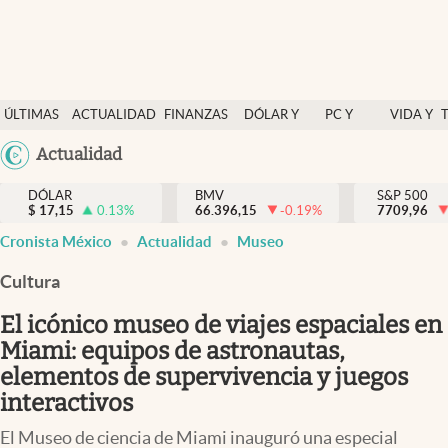
Últimas Noticias
ÚLTIMAS
ACTUALIDAD
FINANZAS
DÓLAR Y
PC Y
VIDA Y
Actualidad
NOTICIAS
Y
MERCADOS
CELULAR
ESTILO
Argentina
Actualidad
Finanzas y economía
ECONOMÍA
España
Dólar y mercados
DÓLAR
BMV
S&P 500
$
17,15
0.13
%
66.396,15
-0.19
%
México
7709,96
Internacionales
Cronista México
Actualidad
Museo
USA
Opinión
Colombia
Cultura
Uruguay
Brand Strategy
El icónico museo de viajes espaciales en
Pc y celular
Miami: equipos de astronautas,
elementos de supervivencia y juegos
Vida y estilo
interactivos
Tv
El Museo de ciencia de Miami inauguró una especial