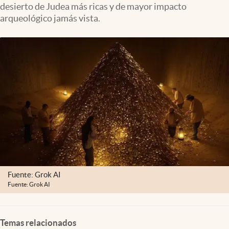
desierto de Judea más ricas y de mayor impacto
Clima
arqueológico jamás vista.
Espiritualidad
Mediakit
abre en nueva pestaña
México
Fuente: Grok AI
Fuente: Grok AI
Temas relacionados