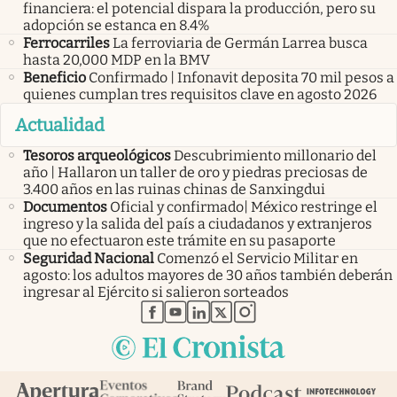
financiera: el potencial dispara la producción, pero su
adopción se estanca en 8.4%
Ferrocarriles
La ferroviaria de Germán Larrea busca
hasta 20,000 MDP en la BMV
Beneficio
Confirmado | Infonavit deposita 70 mil pesos a
quienes cumplan tres requisitos clave en agosto 2026
Actualidad
Tesoros arqueológicos
Descubrimiento millonario del
año | Hallaron un taller de oro y piedras preciosas de
3.400 años en las ruinas chinas de Sanxingdui
Documentos
Oficial y confirmado| México restringe el
ingreso y la salida del país a ciudadanos y extranjeros
que no efectuaron este trámite en su pasaporte
Seguridad Nacional
Comenzó el Servicio Militar en
agosto: los adultos mayores de 30 años también deberán
ingresar al Ejército si salieron sorteados
abre en nueva pestaña
abre en nueva pestaña
abre en nueva pestaña
abre en nueva pestaña
abre en nueva pestaña