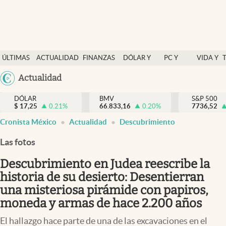
Últimas Noticias
ÚLTIMAS
ACTUALIDAD
FINANZAS
DÓLAR Y
PC Y
VIDA Y
Actualidad
NOTICIAS
Y
MERCADOS
CELULAR
ESTILO
Argentina
Actualidad
Finanzas y economía
ECONOMÍA
España
Dólar y mercados
DÓLAR
BMV
S&P 500
$
17,25
0.21
%
66.833,16
0.20
%
México
7736,52
Internacionales
Cronista México
Actualidad
Descubrimiento
USA
Opinión
Colombia
Las fotos
Uruguay
Brand Strategy
Descubrimiento en Judea reescribe la
Pc y celular
historia de su desierto: Desentierran
una misteriosa pirámide con papiros,
Vida y estilo
moneda y armas de hace 2.200 años
Tv
El hallazgo hace parte de una de las excavaciones en el