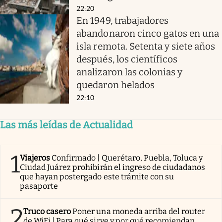
22:20
En 1949, trabajadores
abandonaron cinco gatos en una
isla remota. Setenta y siete años
después, los científicos
analizaron las colonias y
quedaron helados
22:10
Las más leídas de Actualidad
1
Viajeros
Confirmado | Querétaro, Puebla, Toluca y
Ciudad Juárez prohibirán el ingreso de ciudadanos
que hayan postergado este trámite con su
pasaporte
2
Truco casero
Poner una moneda arriba del router
de WiFi | Para qué sirve y por qué recomiendan