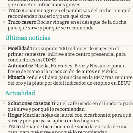
que cometen infracciones graves
Truco
Rociar vinagre en el parabrisas del coche: por qué
recomiendan hacerlo y para qué sirve
Truco casero
Rociar vinagre en el desagüe de la ducha:
para qué sirve y por qué se recomienda
Últimas noticias
Movilidad
Tras superar 100 millones de viajes en el
primer semestre, inDrive abre centro presencial para
conductores en CDMX
Automotriz
Mazda, Mercedes-Benz y Nissan le ponen
freno de mano a la producción de autos en México
Minería
Peñoles lidera ganancias en la BMV tras repunte
del oro y la plata por débil indicador de empleo en EEUU
Actualidad
Soluciones caseras
Tirar el café usado en el inodoro: para
qué sirve y por qué lo recomiendan
Hogar
Mezclar hojas de laurel con bicarbonato: para qué
sirve y por qué ya se aplica en los hogares
Truco
Llenar de bicarbonato de sodio la entrada de una
casa: para qué sirve y por qué lo recomiendan