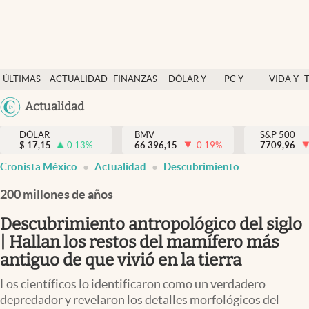
Últimas Noticias
ÚLTIMAS
ACTUALIDAD
FINANZAS
DÓLAR Y
PC Y
VIDA Y
Actualidad
NOTICIAS
Y
MERCADOS
CELULAR
ESTILO
Argentina
Actualidad
Finanzas y economía
ECONOMÍA
España
Dólar y mercados
DÓLAR
BMV
S&P 500
$
17,15
0.13
%
66.396,15
-0.19
%
México
7709,96
Internacionales
Cronista México
Actualidad
Descubrimiento
USA
Opinión
Colombia
200 millones de años
Uruguay
Brand Strategy
Descubrimiento antropológico del siglo
Pc y celular
| Hallan los restos del mamífero más
antiguo de que vivió en la tierra
Vida y estilo
Los científicos lo identificaron como un verdadero
Tv
depredador y revelaron los detalles morfológicos del