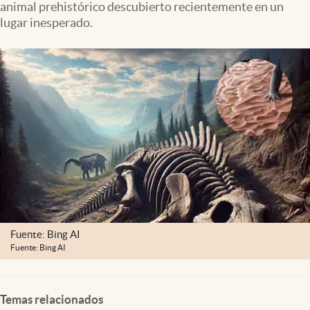
animal prehistórico descubierto recientemente en un
Clima
lugar inesperado.
Espiritualidad
Mediakit
abre en nueva pestaña
México
Fuente: Bing AI
Fuente: Bing AI
Temas relacionados