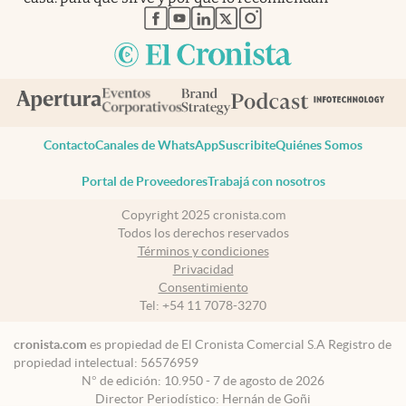
abre en nueva pestaña
abre en nueva pestaña
abre en nueva pestaña
abre en nueva pestaña
abre en nueva pestaña
Contacto
Canales de WhatsApp
Suscribite
Quiénes Somos
Portal de Proveedores
Trabajá con nosotros
Copyright 2025 cronista.com
Todos los derechos reservados
Términos y condiciones
Privacidad
Consentimiento
Tel:
+54 11 7078-3270
cronista.com
es propiedad de El Cronista Comercial S.A Registro de
propiedad intelectual: 56576959
N° de edición: 10.950 - 7 de agosto de 2026
Director Periodístico: Hernán de Goñi