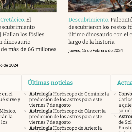
 Cretácico
.
El
Descubrimiento
.
Paleont
descubrimiento
descubrieron los restos fó
| Hallan los fósiles
último dinosaurio con el 
n dinosaurio
largo de la historia
 de más de 66 millones
jueves, 15 de Febrero de 2024
yo de 2024
Últimas noticias
Actua
 en el
Astrología
Horóscopo de Géminis: la
Convo
ué sirve y
predicción de los astros para este
Carlos
viernes 7 de agosto
a qui
salud 
 México,
Astrología
Horóscopo de Cáncer: la
rán la
predicción de los astros para este
Astro
 los
viernes 7 de agosto
de Sol
Einste
Astrología
Horóscopo de Aries: la