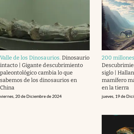
Valle de los Dinosaurios
.
Dinosaurio
200 millones
intacto | Gigante descubrimiento
Descubrimien
paleontológico cambia lo que
siglo | Halla
sabemos de los dinosaurios en
mamífero más
China
en la tierra
viernes, 20 de Diciembre de 2024
jueves, 19 de Di