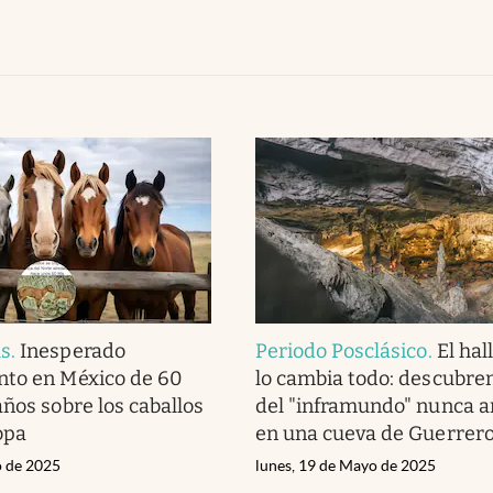
us
.
Inesperado
Periodo Posclásico
.
El hal
nto en México de 60
lo cambia todo: descubre
años sobre los caballos
del "inframundo" nunca a
opa
en una cueva de Guerrer
o de 2025
lunes, 19 de Mayo de 2025