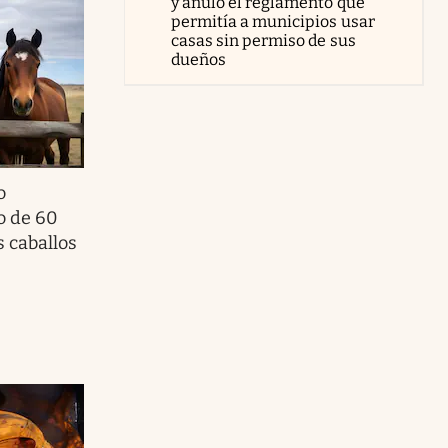
y anuló el reglamento que
permitía a municipios usar
casas sin permiso de sus
dueños
o
o de 60
s caballos