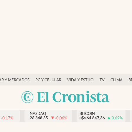
AR Y MERCADOS
PC Y CELULAR
VIDA Y ESTILO
TV
CLIMA
B
NASDAQ
BITCOIN
-0.17
%
26.348,35
-0.06
%
u$s
64.847,36
0.69
%