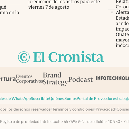
Relati
predicción de los astros para este
Coron
qué
viernes 7 de agosto
nio en la
Alert
Estad
a ind
impac
Guatem
mayor
indoc
les de WhatsApp
Suscribite
Quiénes Somos
Portal de Proveedores
Trabaj
dos los derechos reservados
Términos y condiciones
Privacidad
Consen
 Registro de propiedad intelectual: 56576959
N° de edición: 10.950 - 7 