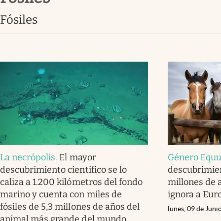
Clima
fósiles
Espiritualidad
Mediakit
abre en nueva pestaña
La necrópolis
.
El mayor
Género Equ
descubrimiento científico se lo
descubrimie
caliza a 1.200 kilómetros del fondo
millones de 
marino y cuenta con miles de
ignora a Eur
fósiles de 5,3 millones de años del
lunes, 09 de Juni
animal más grande del mundo