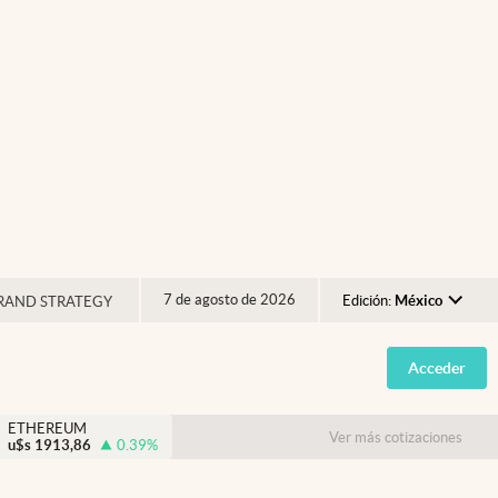
7 de agosto de 2026
Edición:
México
RAND STRATEGY
Argentina
Acceder
España
México
ETHEREUM
Ver más cotizaciones
u$s
1913,86
0.39
%
USA
Colombia