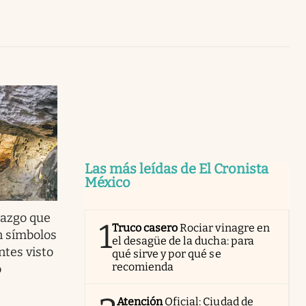
Uruguay
Las más leídas de El Cronista
México
lazgo que
1
Truco casero
Rociar vinagre en
n símbolos
el desagüe de la ducha: para
ntes visto
qué sirve y por qué se
recomienda
o
Atención
Oficial: Ciudad de