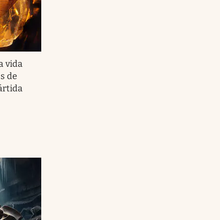
a vida
es de
ártida