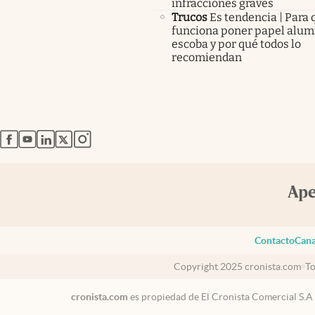
infracciones graves
Trucos
Es tendencia | Para 
funciona poner papel alumi
escoba y por qué todos lo
recomiendan
abre en nueva pestaña
abre en nueva pestaña
abre en nueva pestaña
abre en nueva pestaña
abre en nueva pestaña
Contacto
Cana
Copyright 2025 cronista.com
To
cronista.com
es propiedad de El Cronista Comercial S.A