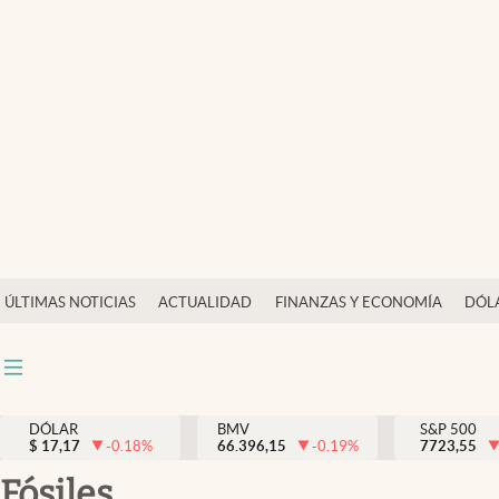
Últimas Noticias
Actualidad
Finanzas y economía
Dólar y mercados
Internacionales
Opinión
ÚLTIMAS NOTICIAS
ACTUALIDAD
FINANZAS Y ECONOMÍA
DÓL
Brand Strategy
Pc y celular
Vida y estilo
DÓLAR
BMV
S&P 500
$
17,17
-0.18
%
66.396,15
-0.19
%
7723,55
Tv
fósiles