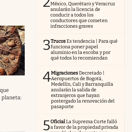
2
México, Querétaro y Veracruz
anularán la licencia de
conducir a todos los
conductores que cometen
infracciones graves
3
Trucos
Es tendencia | Para qué
funciona poner papel
aluminio en la escoba y por
qué todos lo recomiendan
4
Migraciones
Decretado |
Aeropuertos de Bogotá,
Medellín, Cali y Barranquilla
 que
anularán la salida de
extranjeros que hayan
l planeta:
postergado la renovación del
pasaporte
5
Oficial
La Suprema Corte falló
a favor de la propiedad privada