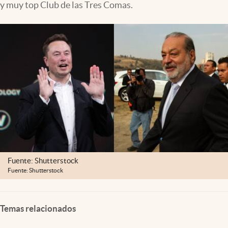
y muy top Club de las Tres Comas.
Clima
Espiritualidad
Mediakit
abre en nueva pestaña
México
Fuente: Shutterstock
Fuente: Shutterstock
Temas relacionados