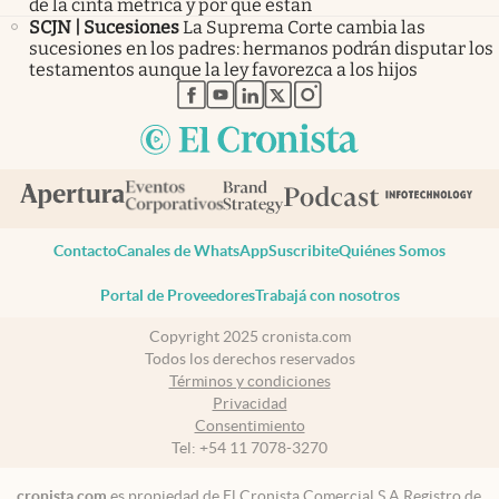
de la cinta métrica y por qué están
SCJN | Sucesiones
La Suprema Corte cambia las
sucesiones en los padres: hermanos podrán disputar los
testamentos aunque la ley favorezca a los hijos
abre en nueva pestaña
abre en nueva pestaña
abre en nueva pestaña
abre en nueva pestaña
abre en nueva pestaña
Contacto
Canales de WhatsApp
Suscribite
Quiénes Somos
Portal de Proveedores
Trabajá con nosotros
Copyright 2025 cronista.com
Todos los derechos reservados
Términos y condiciones
Privacidad
Consentimiento
Tel:
+54 11 7078-3270
cronista.com
es propiedad de El Cronista Comercial S.A Registro de