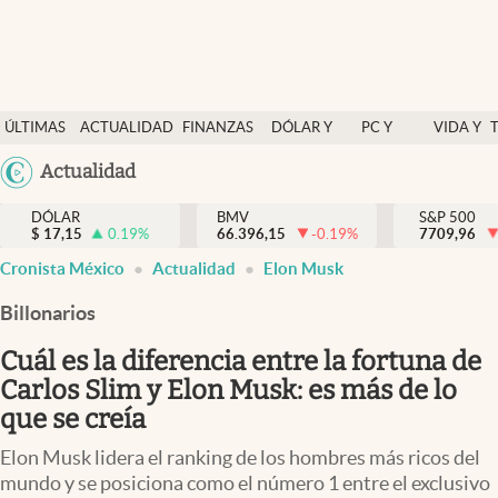
Últimas Noticias
ÚLTIMAS
ACTUALIDAD
FINANZAS
DÓLAR Y
PC Y
VIDA Y
Actualidad
NOTICIAS
Y
MERCADOS
CELULAR
ESTILO
Argentina
Actualidad
Finanzas y economía
ECONOMÍA
España
Dólar y mercados
DÓLAR
BMV
S&P 500
$
17,15
0.19
%
66.396,15
-0.19
%
México
7709,96
Internacionales
Cronista México
Actualidad
Elon Musk
USA
Opinión
Colombia
Billonarios
Uruguay
Brand Strategy
Cuál es la diferencia entre la fortuna de
Pc y celular
Carlos Slim y Elon Musk: es más de lo
que se creía
Vida y estilo
Elon Musk lidera el ranking de los hombres más ricos del
Tv
mundo y se posiciona como el número 1 entre el exclusivo