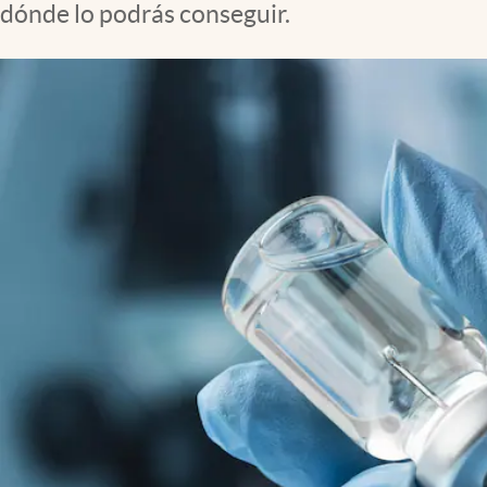
dónde lo podrás conseguir.
Clima
Espiritualidad
Mediakit
abre en nueva pestaña