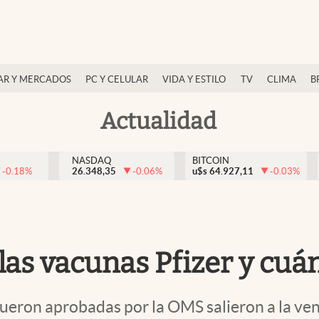
AR Y MERCADOS
PC Y CELULAR
VIDA Y ESTILO
TV
CLIMA
B
Actualidad
NASDAQ
BITCOIN
-0.18
%
26.348,35
-0.06
%
u$s
64.927,11
-0.03
%
las vacunas Pfizer y cuá
fueron aprobadas por la OMS salieron a la ve