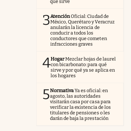
qué sirve
3
Atención
Oficial: Ciudad de
México, Querétaro y Veracruz
anularán la licencia de
conducir a todos los
conductores que cometen
infracciones graves
4
Hogar
Mezclar hojas de laurel
con bicarbonato: para qué
sirve y por qué ya se aplica en
los hogares
5
Normativa
Ya es oficial: en
agosto, las autoridades
visitarán casa por casa para
verificar la existencia de los
titulares de pensiones o les
darán de baja la prestación