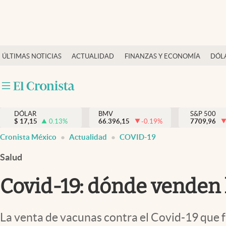
Últimas Noticias
ÚLTIMAS NOTICIAS
ACTUALIDAD
FINANZAS Y ECONOMÍA
DÓL
Actualidad
Finanzas y economía
Dólar y mercados
DÓLAR
BMV
S&P 500
Internacionales
$
17,15
0.13
%
66.396,15
-0.19
%
7709,96
Opinión
Cronista México
Actualidad
COVID-19
Brand Strategy
Salud
Pc y celular
Covid-19: dónde venden 
Vida y estilo
Tv
La venta de vacunas contra el Covid-19 que 