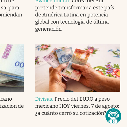
ato de
Avance militar
.
Corea del Sur
asa: para
pretende transformar a este país
ecomiendan
de América Latina en potencia
global con tecnología de última
generación
icano
Divisas
.
Precio del EURO a peso
tización de
mexicano HOY viernes, 7 de agosto:
¿a cuánto cerró su cotización?