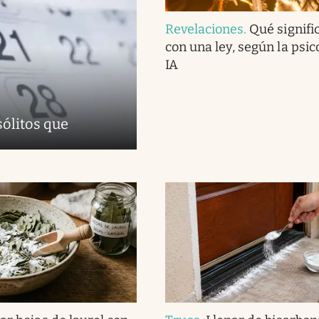
Revelaciones
.
Qué signifi
con una ley, según la psico
IA
sólitos que