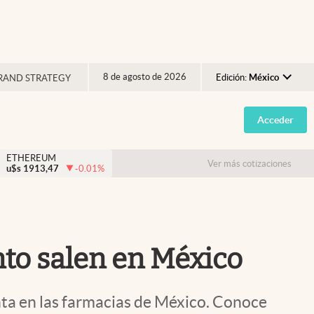
8 de agosto de 2026
Edición:
México
RAND STRATEGY
Argentina
Acceder
España
México
ETHEREUM
Ver más cotizaciones
u$s
1913,47
-0.01
%
USA
Colombia
Uruguay
nto salen en México
nta en las farmacias de México. Conoce