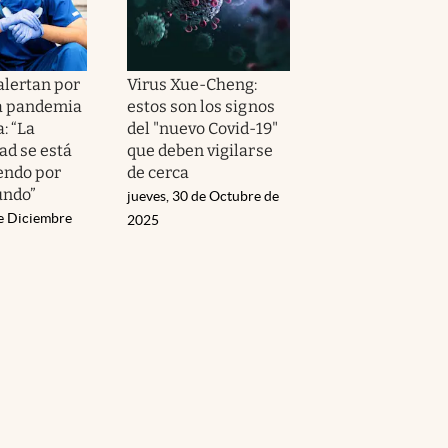
alertan por
Virus Xue-Cheng:
a pandemia
estos son los signos
: “La
del "nuevo Covid-19"
d se está
que deben vigilarse
endo por
de cerca
undo”
jueves, 30 de Octubre de
de Diciembre
2025