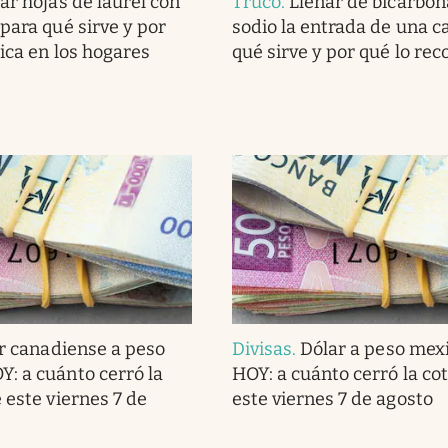
ar hojas de laurel con
Truco
.
Llenar de bicarbon
para qué sirve y por
sodio la entrada de una c
lica en los hogares
qué sirve y por qué lo r
r canadiense a peso
Divisas
.
Dólar a peso mex
: a cuánto cerró la
HOY: a cuánto cerró la co
 este viernes 7 de
este viernes 7 de agosto