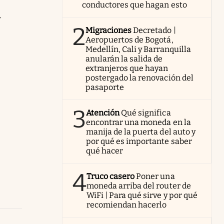
conductores que hagan esto
y
2
Migraciones
Decretado |
Aeropuertos de Bogotá,
Medellín, Cali y Barranquilla
anularán la salida de
extranjeros que hayan
postergado la renovación del
pasaporte
3
Atención
Qué significa
encontrar una moneda en la
manija de la puerta del auto y
por qué es importante saber
qué hacer
4
Truco casero
Poner una
moneda arriba del router de
WiFi | Para qué sirve y por qué
recomiendan hacerlo