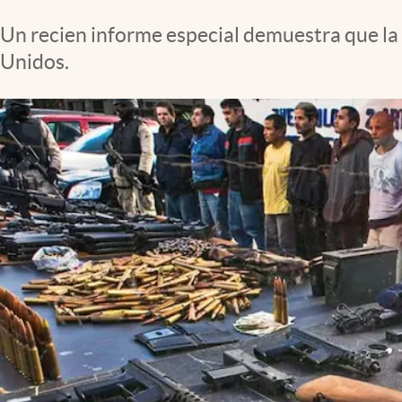
Clima
Un recien informe especial demuestra que la 
Espiritualidad
Unidos.
Mediakit
abre en nueva pestaña