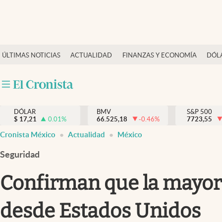
Últimas Noticias
ÚLTIMAS NOTICIAS
ACTUALIDAD
FINANZAS Y ECONOMÍA
DÓL
Actualidad
Finanzas y economía
Dólar y mercados
DÓLAR
BMV
S&P 500
Internacionales
$
17,21
0.01
%
66.525,18
-0.46
%
7723,55
Opinión
Cronista México
Actualidad
México
Brand Strategy
Seguridad
Pc y celular
Confirman que la mayorí
Vida y estilo
desde Estados Unidos
Tv