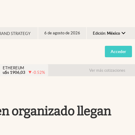
6 de agosto de 2026
Edición:
México
RAND STRATEGY
Argentina
Acceder
España
México
ETHEREUM
Ver más cotizaciones
u$s
1906,03
-0.52
%
USA
Colombia
Uruguay
en organizado llegan