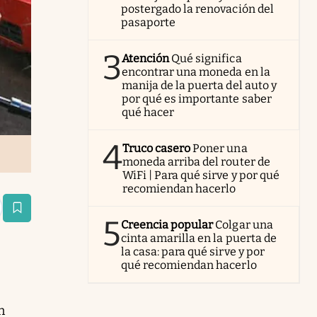
postergado la renovación del
pasaporte
3
Atención
Qué significa
encontrar una moneda en la
manija de la puerta del auto y
por qué es importante saber
qué hacer
4
Truco casero
Poner una
moneda arriba del router de
WiFi | Para qué sirve y por qué
recomiendan hacerlo
estaña
5
Creencia popular
Colgar una
cinta amarilla en la puerta de
la casa: para qué sirve y por
qué recomiendan hacerlo
n