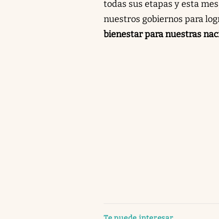
todas sus etapas y esta mes
nuestros gobiernos para log
bienestar para nuestras nac
abre en nueva pestaña
Te puede interesar