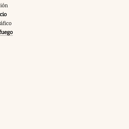
ción
cio
áfico
fuego