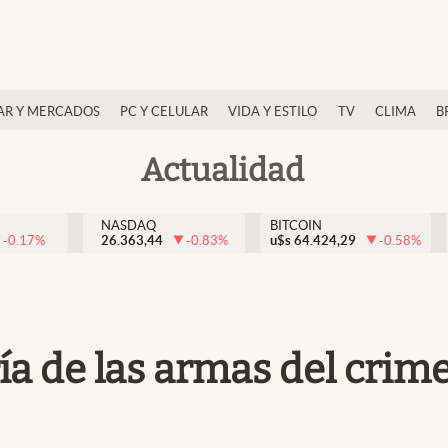
AR Y MERCADOS
PC Y CELULAR
VIDA Y ESTILO
TV
CLIMA
B
Actualidad
NASDAQ
BITCOIN
-0.17
%
26.363,44
-0.83
%
u$s
64.424,29
-0.58
%
a de las armas del crim