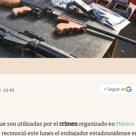
+
Seguir
en
3
11:41
abre en nueva p
ue son utilizadas por el
crimen
organizado en
México
, reconoció este lunes el embajador estadounidense e