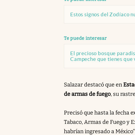
Estos signos del Zodíaco 
abre en nueva pestaña
Te puede interesar
El precioso bosque paradis
Campeche que tienes que v
Salazar destacó que en
Esta
de armas de fuego
, su rastr
Precisó que hasta la fecha e
Tabaco, Armas de Fuego y Ex
habrían ingresado a México"