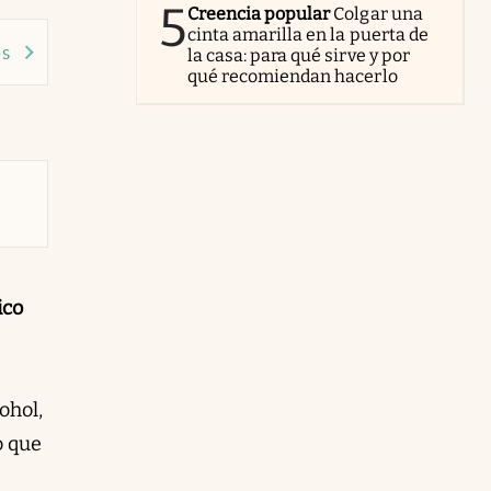
5
Creencia popular
Colgar una
cinta amarilla en la puerta de
es
la casa: para qué sirve y por
qué recomiendan hacerlo
ico
ohol,
o que