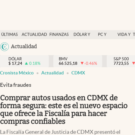
Últimas Noticias
ÚLTIMAS
ACTUALIDAD
FINANZAS
DÓLAR Y
PC Y
VIDA Y
Actualidad
NOTICIAS
Y
MERCADOS
CELULAR
ESTILO
Argentina
Actualidad
Finanzas y economía
ECONOMÍA
España
Dólar y mercados
DÓLAR
BMV
S&P 500
$
17,24
0.18
%
66.525,18
-0.46
%
México
7723,55
Internacionales
Cronista México
Actualidad
CDMX
USA
Opinión
Colombia
Evita fraudes
Uruguay
Brand Strategy
Comprar autos usados en CDMX de
Pc y celular
forma segura: este es el nuevo espacio
que ofrece la Fiscalía para hacer
Vida y estilo
compras confiables
Tv
La Fiscalía General de Justicia de CDMX presentó el