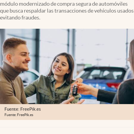
módulo modernizado de compra segura de automóviles
Clima
que busca respaldar las transacciones de vehículos usados
Espiritualidad
evitando fraudes.
Mediakit
abre en nueva pestaña
México
Fuente: FreePik.es
Fuente: FreePik.es