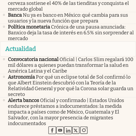
cerveza sostiene el 40% de las tienditas y conquista el
mercado global
Banca
Nu ya es banco en México: qué cambia para sus
usuarios y la nueva función que prepara
Política monetaria
Crónica de una pausa anunciada:
Banxico deja la tasa de interés en 6.5% sin sorprender al
mercado
Actualidad
Convocatoria nacional
Oficial | Carlos Slim regalará 100
mil dólares a quienes puedan transformar la salud en
América Latina y el Caribe
Astronomía
Por qué un eclipse total de Sol confirmó lo
que Albert Einstein descubrió con la Teoría de la
Relatividad General y por qué la Corona solar guarda un
secreto
Alerta bancos
Oficial y confirmado | Estados Unidos
endurece préstamos a indocumentados: la medida
impacta a países como de México, Guatemala y El
Salvador, con la mayor presencia de migrantes
indocumentados
abre en nueva pestaña
abre en nueva pestaña
abre en nueva pestaña
abre en nueva pestaña
abre en nueva pestaña