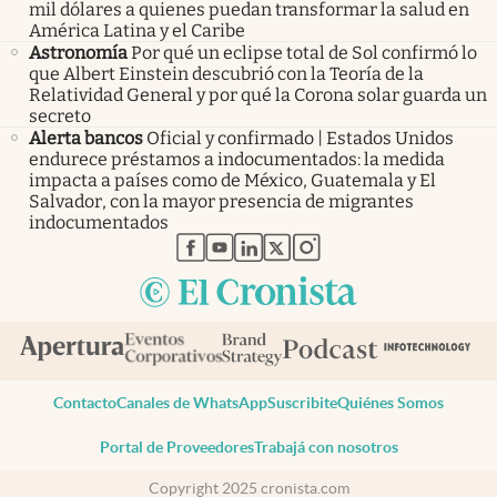
mil dólares a quienes puedan transformar la salud en
América Latina y el Caribe
Astronomía
Por qué un eclipse total de Sol confirmó lo
que Albert Einstein descubrió con la Teoría de la
Relatividad General y por qué la Corona solar guarda un
secreto
Alerta bancos
Oficial y confirmado | Estados Unidos
endurece préstamos a indocumentados: la medida
impacta a países como de México, Guatemala y El
Salvador, con la mayor presencia de migrantes
indocumentados
abre en nueva pestaña
abre en nueva pestaña
abre en nueva pestaña
abre en nueva pestaña
abre en nueva pestaña
Contacto
Canales de WhatsApp
Suscribite
Quiénes Somos
Portal de Proveedores
Trabajá con nosotros
Copyright 2025 cronista.com