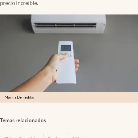
precio increíble.
Clima
Espiritualidad
Mediakit
abre en nueva pestaña
México
Marina Demeshko
Temas relacionados