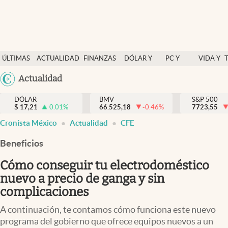
Últimas Noticias
ÚLTIMAS
ACTUALIDAD
FINANZAS
DÓLAR Y
PC Y
VIDA Y
Actualidad
NOTICIAS
Y
MERCADOS
CELULAR
ESTILO
Argentina
Actualidad
Finanzas y economía
ECONOMÍA
España
Dólar y mercados
DÓLAR
BMV
S&P 500
$
17,21
0.01
%
66.525,18
-0.46
%
México
7723,55
Internacionales
Cronista México
Actualidad
CFE
USA
Opinión
Colombia
Beneficios
Uruguay
Brand Strategy
Cómo conseguir tu electrodoméstico
Pc y celular
nuevo a precio de ganga y sin
complicaciones
Vida y estilo
A continuación, te contamos cómo funciona este nuevo
Tv
programa del gobierno que ofrece equipos nuevos a un