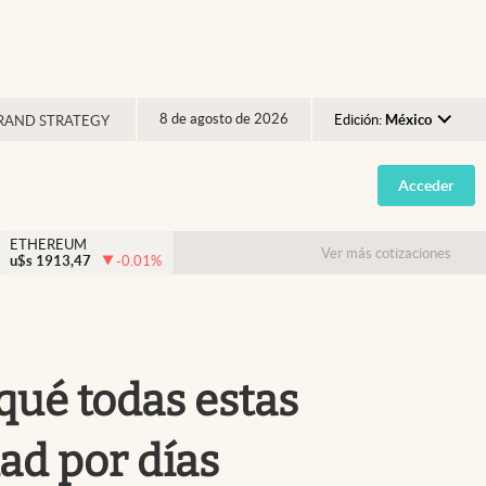
8 de agosto de 2026
Edición:
México
RAND STRATEGY
Argentina
Acceder
España
México
ETHEREUM
Ver más cotizaciones
u$s
1913,47
-0.01
%
USA
Colombia
Uruguay
qué todas estas
ad por días