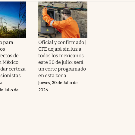
o para
Oficial y confirmado |
los
CFE dejará sin luz a
ectos de
todos los mexicanos
n México,
este 30 de julio: será
 dar certeza
un corte programado
rsionistas
en esta zona
da
jueves, 30 de Julio de
de Julio de
2026