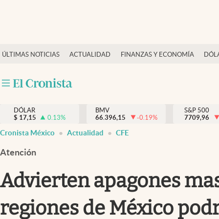
Últimas Noticias
ÚLTIMAS NOTICIAS
ACTUALIDAD
FINANZAS Y ECONOMÍA
DÓL
Actualidad
Finanzas y economía
Dólar y mercados
DÓLAR
BMV
S&P 500
Internacionales
$
17,15
0.13
%
66.396,15
-0.19
%
7709,96
Opinión
Cronista México
Actualidad
CFE
Brand Strategy
Atención
Pc y celular
Advierten apagones masiv
Vida y estilo
regiones de México podrí
Tv