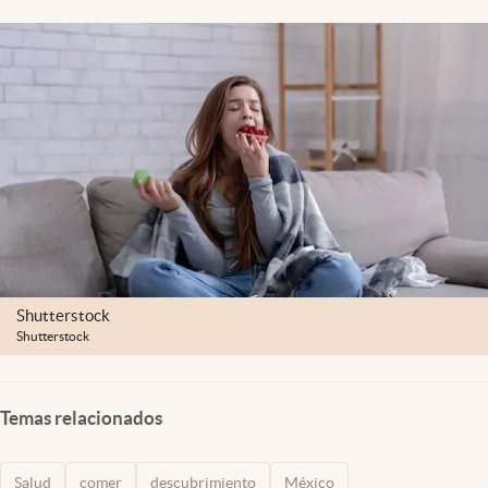
Clima
Espiritualidad
Mediakit
abre en nueva pestaña
México
Shutterstock
Shutterstock
Temas relacionados
Salud
comer
descubrimiento
México