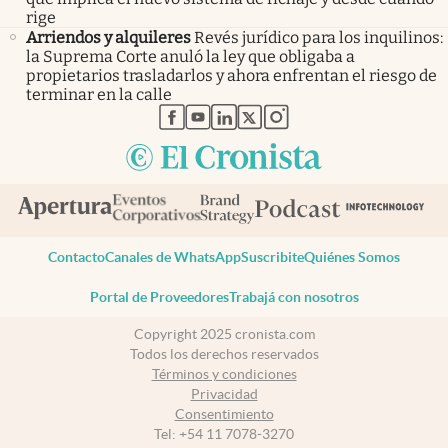
rige
Arriendos y alquileres
Revés jurídico para los inquilinos:
la Suprema Corte anuló la ley que obligaba a
propietarios trasladarlos y ahora enfrentan el riesgo de
terminar en la calle
abre en nueva pestaña
abre en nueva pestaña
abre en nueva pestaña
abre en nueva pestaña
abre en nueva pestaña
Contacto
Canales de WhatsApp
Suscribite
Quiénes Somos
Portal de Proveedores
Trabajá con nosotros
Copyright 2025 cronista.com
Todos los derechos reservados
Términos y condiciones
Privacidad
Consentimiento
Tel:
+54 11 7078-3270