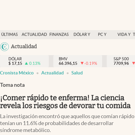
Últimas Noticias
ÚLTIMAS
ACTUALIDAD
FINANZAS
DÓLAR Y
PC Y
VIDA Y
Actualidad
NOTICIAS
Y
MERCADOS
CELULAR
ESTILO
Argentina
Actualidad
Finanzas y economía
ECONOMÍA
España
Dólar y mercados
DÓLAR
BMV
S&P 500
$
17,15
0.13
%
66.396,15
-0.19
%
México
7709,96
Internacionales
Cronista México
Actualidad
Salud
USA
Opinión
Colombia
Toma nota
Uruguay
Brand Strategy
¡Comer rápido te enferma! La ciencia
Pc y celular
revela los riesgos de devorar tu comida
Vida y estilo
La investigación encontró que aquellos que comían rápido
tenían un 11.6% de probabilidades de desarrollar
Tv
síndrome metabólico.