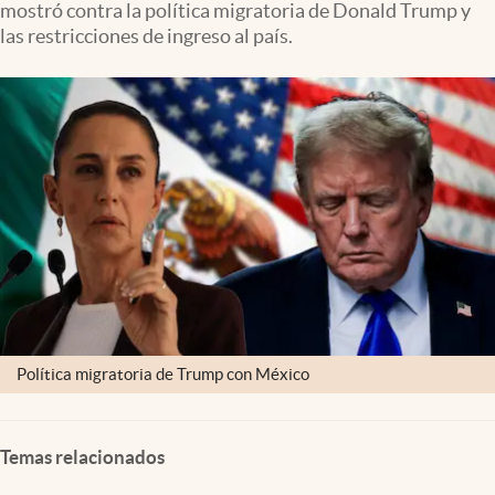
mostró contra la política migratoria de Donald Trump y
Clima
las restricciones de ingreso al país.
Espiritualidad
Mediakit
abre en nueva pestaña
México
Política migratoria de Trump con México
Temas relacionados