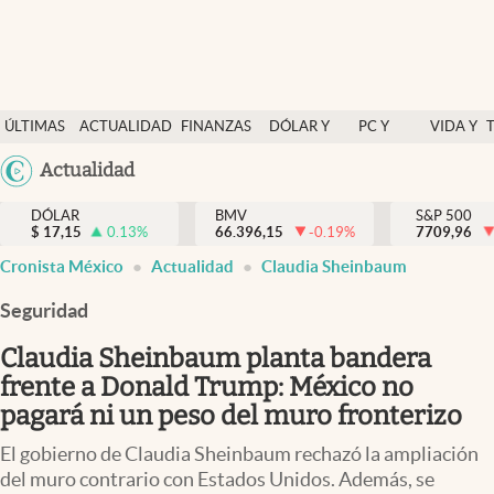
Últimas Noticias
ÚLTIMAS
ACTUALIDAD
FINANZAS
DÓLAR Y
PC Y
VIDA Y
Actualidad
NOTICIAS
Y
MERCADOS
CELULAR
ESTILO
Argentina
Actualidad
Finanzas y economía
ECONOMÍA
España
Dólar y mercados
DÓLAR
BMV
S&P 500
$
17,15
0.13
%
66.396,15
-0.19
%
México
7709,96
Internacionales
Cronista México
Actualidad
Claudia Sheinbaum
USA
Opinión
Colombia
Seguridad
Uruguay
Brand Strategy
Claudia Sheinbaum planta bandera
Pc y celular
frente a Donald Trump: México no
pagará ni un peso del muro fronterizo
Vida y estilo
El gobierno de Claudia Sheinbaum rechazó la ampliación
Tv
del muro contrario con Estados Unidos. Además, se