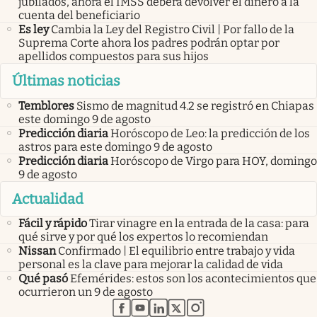
jubilados, ahora el IMSS deberá devolver el dinero a la
cuenta del beneficiario
Es ley
Cambia la Ley del Registro Civil | Por fallo de la
Suprema Corte ahora los padres podrán optar por
apellidos compuestos para sus hijos
Últimas noticias
Temblores
Sismo de magnitud 4.2 se registró en Chiapas
este domingo 9 de agosto
Predicción diaria
Horóscopo de Leo: la predicción de los
astros para este domingo 9 de agosto
Predicción diaria
Horóscopo de Virgo para HOY, domingo
9 de agosto
Actualidad
Fácil y rápido
Tirar vinagre en la entrada de la casa: para
qué sirve y por qué los expertos lo recomiendan
Nissan
Confirmado | El equilibrio entre trabajo y vida
personal es la clave para mejorar la calidad de vida
Qué pasó
Efemérides: estos son los acontecimientos que
ocurrieron un 9 de agosto
abre en nueva pestaña
abre en nueva pestaña
abre en nueva pestaña
abre en nueva pestaña
abre en nueva pestaña