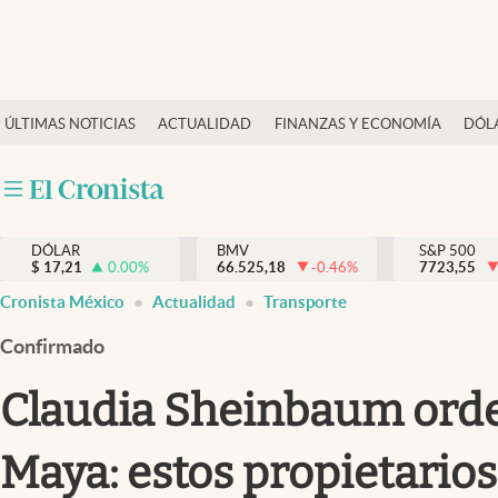
Últimas Noticias
ÚLTIMAS NOTICIAS
ACTUALIDAD
FINANZAS Y ECONOMÍA
DÓL
Actualidad
Finanzas y economía
Dólar y mercados
DÓLAR
BMV
S&P 500
Internacionales
$
17,21
0.00
%
66.525,18
-0.46
%
7723,55
Opinión
Cronista México
Actualidad
Transporte
Brand Strategy
Confirmado
Pc y celular
Claudia Sheinbaum orden
Vida y estilo
Maya: estos propietario
Tv