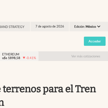
7 de agosto de 2026
Edición:
México
RAND STRATEGY
Argentina
Acceder
España
México
ETHEREUM
Ver más cotizaciones
u$s
1898,58
-0.41
%
USA
Colombia
Uruguay
terrenos para el Tren
n