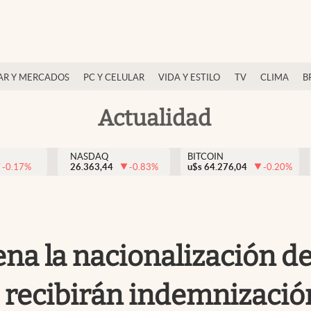
AR Y MERCADOS
PC Y CELULAR
VIDA Y ESTILO
TV
CLIMA
B
Actualidad
NASDAQ
BITCOIN
-0.17
%
26.363,44
-0.83
%
u$s
64.276,04
-0.20
%
a la nacionalización de 
s recibirán indemnizació