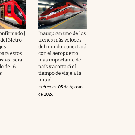
confirmado |
Inauguran uno de los
 del Metro
trenes más veloces
jes
del mundo: conectará
para estos
con el aeropuerto
: así será
más importante del
do de 16
país y acortará el
s
tiempo de viaje a la
mitad
miércoles, 05 de Agosto
de 2026