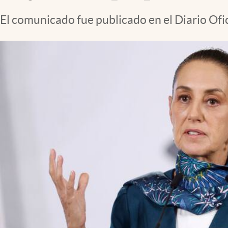
Clima
El comunicado fue publicado en el Diario Ofi
Espiritualidad
Mediakit
abre en nueva pestaña