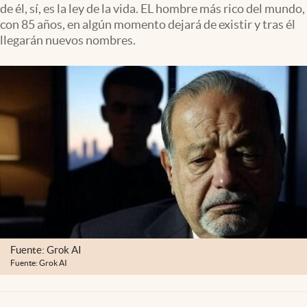
de él, sí, es la ley de la vida. EL hombre más rico del mundo,
Clima
con 85 años, en algún momento dejará de existir y tras él
Espiritualidad
llegarán nuevos nombres.
Mediakit
abre en nueva pestaña
México
Fuente: Grok AI
Fuente: Grok AI