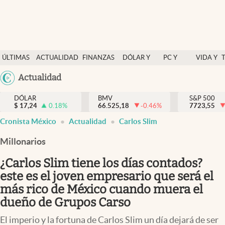
Últimas Noticias
ÚLTIMAS
ACTUALIDAD
FINANZAS
DÓLAR Y
PC Y
VIDA Y
Actualidad
NOTICIAS
Y
MERCADOS
CELULAR
ESTILO
Argentina
Actualidad
Finanzas y economía
ECONOMÍA
España
Dólar y mercados
DÓLAR
BMV
S&P 500
$
17,24
0.18
%
66.525,18
-0.46
%
México
7723,55
Internacionales
Cronista México
Actualidad
Carlos Slim
USA
Opinión
Colombia
Millonarios
Uruguay
Brand Strategy
¿Carlos Slim tiene los días contados?
Pc y celular
este es el joven empresario que será el
más rico de México cuando muera el
Vida y estilo
dueño de Grupos Carso
Tv
El imperio y la fortuna de Carlos Slim un día dejará de ser