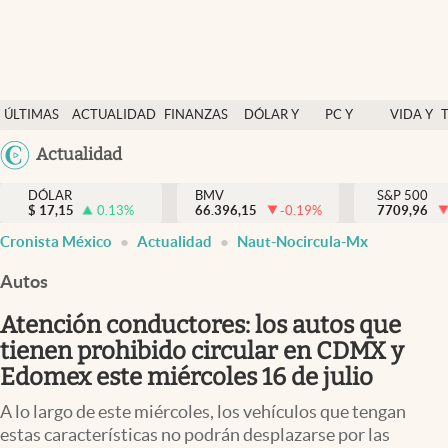
Últimas Noticias
ÚLTIMAS
ACTUALIDAD
FINANZAS
DÓLAR Y
PC Y
VIDA Y
Actualidad
NOTICIAS
Y
MERCADOS
CELULAR
ESTILO
Argentina
Actualidad
Finanzas y economía
ECONOMÍA
España
Dólar y mercados
DÓLAR
BMV
S&P 500
$
17,15
0.13
%
66.396,15
-0.19
%
México
7709,96
Internacionales
Cronista México
Actualidad
Naut-Nocircula-Mx
USA
Opinión
Colombia
Autos
Uruguay
Brand Strategy
Atención conductores: los autos que
Pc y celular
tienen prohibido circular en CDMX y
Edomex este miércoles 16 de julio
Vida y estilo
A lo largo de este miércoles, los vehículos que tengan
Tv
estas características no podrán desplazarse por las