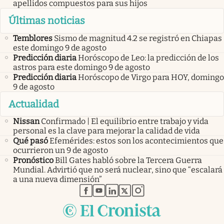
apellidos compuestos para sus hijos
Últimas noticias
Temblores
Sismo de magnitud 4.2 se registró en Chiapas
este domingo 9 de agosto
Predicción diaria
Horóscopo de Leo: la predicción de los
astros para este domingo 9 de agosto
Predicción diaria
Horóscopo de Virgo para HOY, domingo
9 de agosto
Actualidad
Nissan
Confirmado | El equilibrio entre trabajo y vida
personal es la clave para mejorar la calidad de vida
Qué pasó
Efemérides: estos son los acontecimientos que
ocurrieron un 9 de agosto
Pronóstico
Bill Gates habló sobre la Tercera Guerra
Mundial. Advirtió que no será nuclear, sino que “escalará
a una nueva dimensión”
abre en nueva pestaña
abre en nueva pestaña
abre en nueva pestaña
abre en nueva pestaña
abre en nueva pestaña