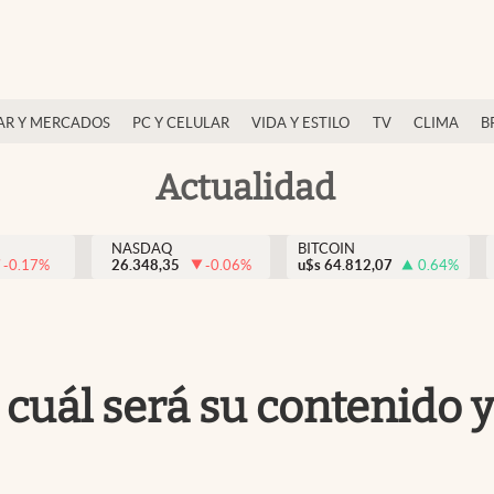
AR Y MERCADOS
PC Y CELULAR
VIDA Y ESTILO
TV
CLIMA
B
Actualidad
NASDAQ
BITCOIN
-0.17
%
26.348,35
-0.06
%
u$s
64.812,07
0.64
%
cuál será su contenido y