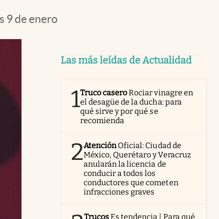
s 9 de enero
Las más leídas de Actualidad
1
Truco casero
Rociar vinagre en
el desagüe de la ducha: para
qué sirve y por qué se
recomienda
2
Atención
Oficial: Ciudad de
México, Querétaro y Veracruz
anularán la licencia de
conducir a todos los
conductores que cometen
infracciones graves
Trucos
Es tendencia | Para qué