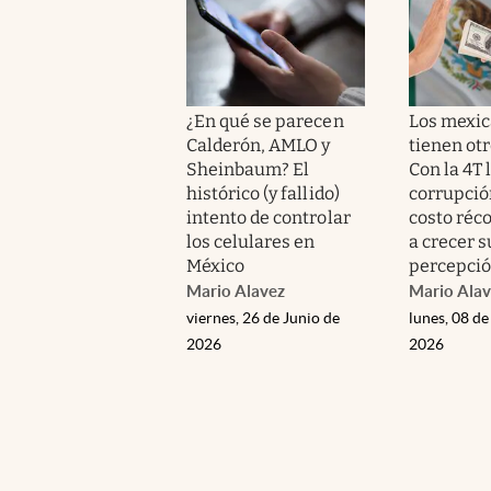
¿En qué se parecen
Los mexi
Calderón, AMLO y
tienen otr
Sheinbaum? El
Con la 4T 
histórico (y fallido)
corrupció
intento de controlar
costo réco
los celulares en
a crecer s
México
percepci
Mario Alavez
Mario Alav
viernes, 26 de Junio de
lunes, 08 de
2026
2026