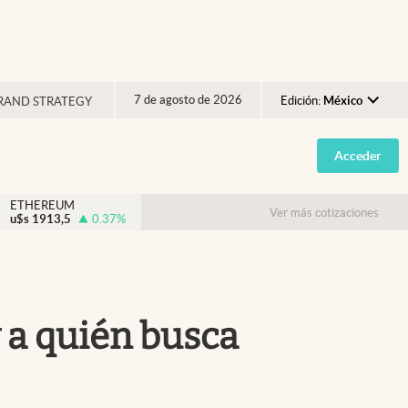
7 de agosto de 2026
Edición:
México
RAND STRATEGY
Argentina
Acceder
España
México
ETHEREUM
Ver más cotizaciones
u$s
1913,5
0.37
%
USA
Colombia
Uruguay
 a quién busca