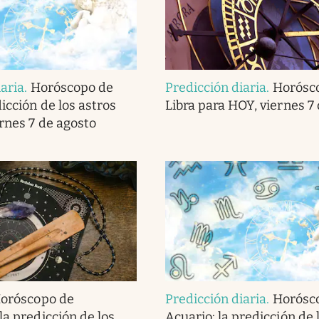
iaria
.
Horóscopo de
Predicción diaria
.
Horósc
dicción de los astros
Libra para HOY, viernes 7
ernes 7 de agosto
oróscopo de
Predicción diaria
.
Horósc
la predicción de los
Acuario: la predicción de 