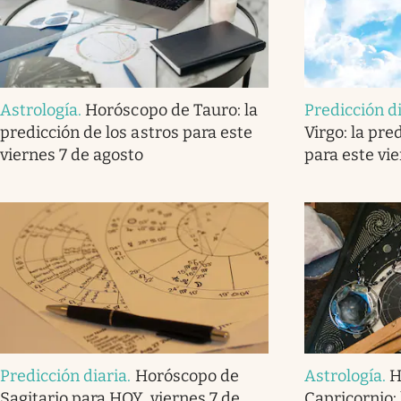
Astrología
.
Horóscopo de Tauro: la
Predicción d
predicción de los astros para este
Virgo: la pre
viernes 7 de agosto
para este vi
Predicción diaria
.
Horóscopo de
Astrología
.
H
Sagitario para HOY, viernes 7 de
Capricornio: 