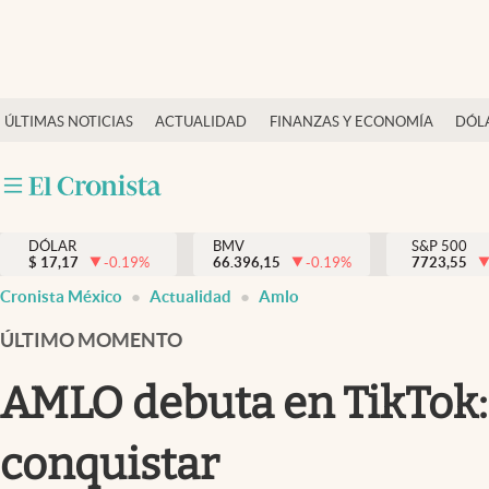
Últimas Noticias
ÚLTIMAS NOTICIAS
ACTUALIDAD
FINANZAS Y ECONOMÍA
DÓL
Actualidad
Finanzas y economía
Dólar y mercados
DÓLAR
BMV
S&P 500
Internacionales
$
17,17
-0.19
%
66.396,15
-0.19
%
7723,55
Opinión
Cronista México
Actualidad
Amlo
Brand Strategy
ÚLTIMO MOMENTO
Pc y celular
AMLO debuta en TikTok: 
Vida y estilo
conquistar
Tv