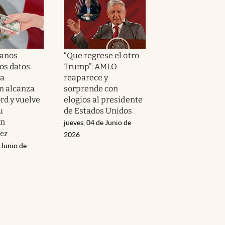
canos
“Que regrese el otro
os datos:
Trump”: AMLO
la
reaparece y
n alcanza
sorprende con
rd y vuelve
elogios al presidente
u
de Estados Unidos
ón
jueves, 04 de Junio de
ez
2026
 Junio de