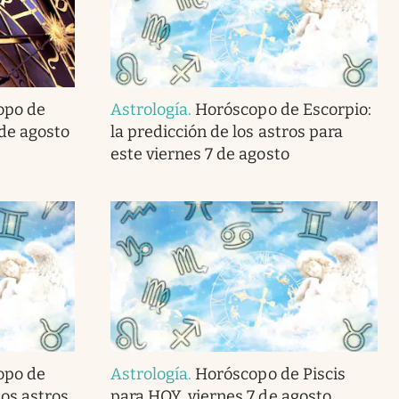
opo de
Astrología
.
Horóscopo de Escorpio:
 de agosto
la predicción de los astros para
este viernes 7 de agosto
opo de
Astrología
.
Horóscopo de Piscis
los astros
para HOY, viernes 7 de agosto