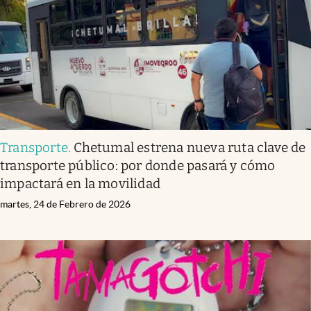
Clima
Espiritualidad
Mediakit
abre en nueva pestaña
México
Transporte
.
Chetumal estrena nueva ruta clave de
transporte público: por donde pasará y cómo
impactará en la movilidad
martes, 24 de Febrero de 2026