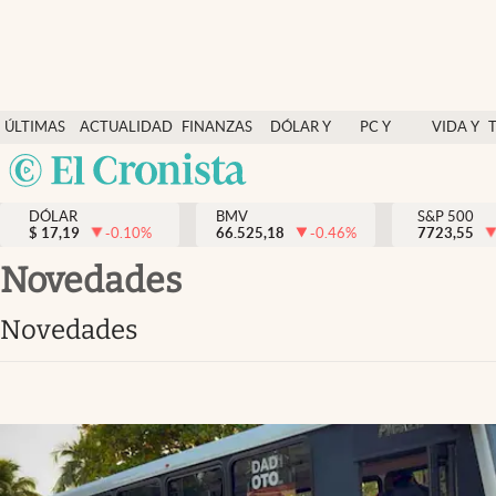
Últimas Noticias
ÚLTIMAS
ACTUALIDAD
FINANZAS
DÓLAR Y
PC Y
VIDA Y
Actualidad
NOTICIAS
Y
MERCADOS
CELULAR
ESTILO
Argentina
Finanzas y economía
ECONOMÍA
España
Dólar y mercados
DÓLAR
BMV
S&P 500
$
17,19
-0.10
%
66.525,18
-0.46
%
México
7723,55
Internacionales
USA
novedades
Opinión
Colombia
novedades
Uruguay
Brand Strategy
Pc y celular
Vida y estilo
Tv