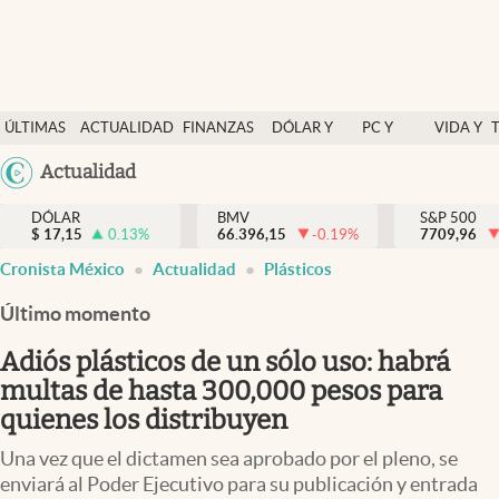
Últimas Noticias
ÚLTIMAS
ACTUALIDAD
FINANZAS
DÓLAR Y
PC Y
VIDA Y
Actualidad
NOTICIAS
Y
MERCADOS
CELULAR
ESTILO
Argentina
Actualidad
Finanzas y economía
ECONOMÍA
España
Dólar y mercados
DÓLAR
BMV
S&P 500
$
17,15
0.13
%
66.396,15
-0.19
%
México
7709,96
Internacionales
Cronista México
Actualidad
Plásticos
USA
Opinión
Colombia
Último momento
Uruguay
Brand Strategy
Adiós plásticos de un sólo uso: habrá
Pc y celular
multas de hasta 300,000 pesos para
quienes los distribuyen
Vida y estilo
Una vez que el dictamen sea aprobado por el pleno, se
Tv
enviará al Poder Ejecutivo para su publicación y entrada