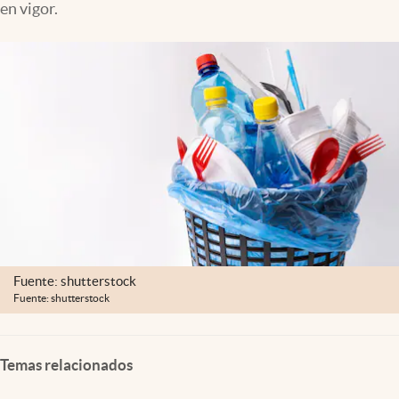
en vigor.
Clima
Espiritualidad
Mediakit
abre en nueva pestaña
México
Fuente: shutterstock
Fuente: shutterstock
Temas relacionados