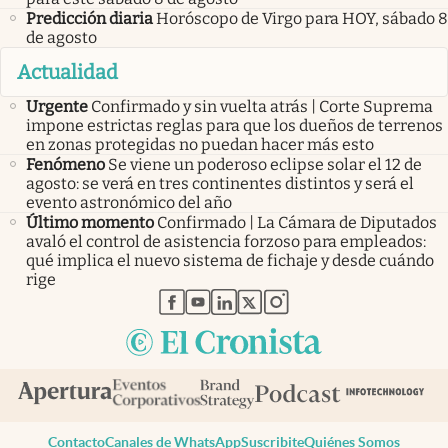
Predicción diaria
Horóscopo de Virgo para HOY, sábado 8
de agosto
Actualidad
Urgente
Confirmado y sin vuelta atrás | Corte Suprema
impone estrictas reglas para que los dueños de terrenos
en zonas protegidas no puedan hacer más esto
Fenómeno
Se viene un poderoso eclipse solar el 12 de
agosto: se verá en tres continentes distintos y será el
evento astronómico del año
Último momento
Confirmado | La Cámara de Diputados
avaló el control de asistencia forzoso para empleados:
qué implica el nuevo sistema de fichaje y desde cuándo
rige
abre en nueva pestaña
abre en nueva pestaña
abre en nueva pestaña
abre en nueva pestaña
abre en nueva pestaña
Contacto
Canales de WhatsApp
Suscribite
Quiénes Somos