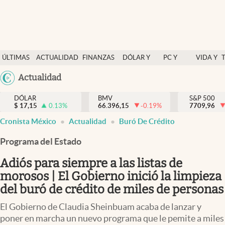
Últimas Noticias
ÚLTIMAS
ACTUALIDAD
FINANZAS
DÓLAR Y
PC Y
VIDA Y
Actualidad
NOTICIAS
Y
MERCADOS
CELULAR
ESTILO
Argentina
Actualidad
Finanzas y economía
ECONOMÍA
España
Dólar y mercados
DÓLAR
BMV
S&P 500
$
17,15
0.13
%
66.396,15
-0.19
%
México
7709,96
Internacionales
Cronista México
Actualidad
Buró De Crédito
USA
Opinión
Colombia
Programa del Estado
Uruguay
Brand Strategy
Adiós para siempre a las listas de
Pc y celular
morosos | El Gobierno inició la limpieza
del buró de crédito de miles de personas
Vida y estilo
El Gobierno de Claudia Sheinbuam acaba de lanzar y
Tv
poner en marcha un nuevo programa que le pemite a miles