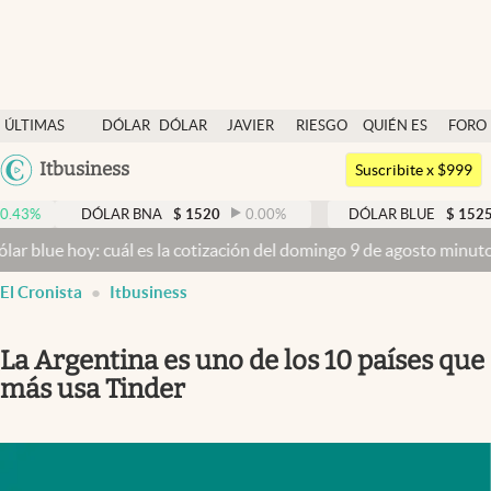
Últimas noticias
ÚLTIMAS
DÓLAR
DÓLAR
JAVIER
RIESGO
QUIÉN ES
FORO
Dólar
NOTICIAS
BLUE
MILEI
PAÍS
QUIÉN
Argentina
Itbusiness
Members
Suscribite x $999
España
Economía y Política
DÓLAR BNA
$
1520
0.00
%
DÓLAR BLUE
$
1525
-0.33
México
y: cuál es la cotización del domingo 9 de agosto minuto a minuto
D
Finanzas y Mercados
USA
El Cronista
Itbusiness
Mercados Online
Colombia
Uruguay
Negocios
La Argentina es uno de los 10 países que
Columnistas
más usa Tinder
Otras secciones
Apertura