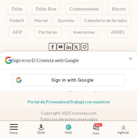
Dólar
Dólar Blue
Criptomonedas
Bitcoin
Fintech
Merval
Quiniela
Calendario de feriados
AFIP
Paritarias
Inversiones
ANSES
abre en nueva pestaña
abre en nueva pestaña
abre en nueva pestaña
abre en nueva pestaña
abre en nueva pestaña
×
Sign in to El Cronista with Google
Contacto
Canales de WhatsApp
Suscribite
Quiénes Somos
Portal de Proveedores
Trabajá con nosotros
Copyright 2025 cronista.com
Todos los derechos reservados
Términos y condiciones
Privacidad
Dolar
Inicio
Ingresar
Menú
Foro