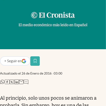
Infotechnology
Clase
Clima
Mundial 2026
Eventos Corporativos
El Cronista Studio
Mediakit
+
Seguir
en
abre en nueva pestaña
abre en nueva pestaña
Argentina
Actualizado el
26 de Enero de 2016
03:00
abre en nueva pestaña
abre en nueva pestaña
abre en nueva pestaña
abre en nueva pestaña
Al principio, solo unos pocos se animaron a
probarla. Sin embargo, hoy es una de las