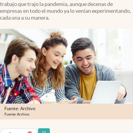
trabajo que trajo la pandemia, aunque decenas de
Infotechnology
empresas en todo el mundo ya lo venían experimentando,
Clase
cada una a su manera.
Clima
Mundial 2026
Eventos Corporativos
El Cronista Studio
Mediakit
abre en nueva pestaña
Argentina
Fuente: Archivo
Fuente: Archivo