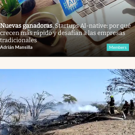
Nuevas ganadoras
.
Startups AI-native: por qué
crecen más rápido y desafían a las empresas
tradicionales
Adrián Mansilla
Members