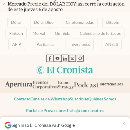
Mercado
Precio del DÓLAR HOY: así cerró la cotización
de este jueves 6 de agosto
Dólar
Dólar Blue
Criptomonedas
Bitcoin
Fintech
Merval
Quiniela
Calendario de feriados
AFIP
Paritarias
Inversiones
ANSES
abre en nueva pestaña
abre en nueva pestaña
abre en nueva pestaña
abre en nueva pestaña
abre en nueva pestaña
Contacto
Canales de WhatsApp
Suscribite
Quiénes Somos
Portal de Proveedores
Trabajá con nosotros
Copyright 2025 cronista.com
×
Sign in to El Cronista with Google
Todos los derechos reservados