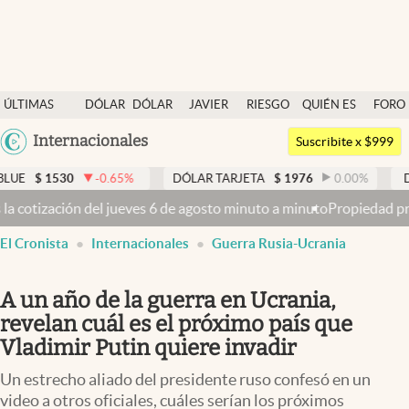
Últimas noticias
ÚLTIMAS
DÓLAR
DÓLAR
JAVIER
RIESGO
QUIÉN ES
FORO
Dólar
NOTICIAS
BLUE
MILEI
PAÍS
QUIÉN
Argentina
Internacionales
Members
Suscribite x $999
España
Economía y Política
30
-0.65
%
DÓLAR TARJETA
$
1976
0.00
%
DÓLAR ME
México
ueves 6 de agosto minuto a minuto
Propiedad privada: con cruces y c
Finanzas y Mercados
USA
El Cronista
Internacionales
Guerra Rusia-Ucrania
Mercados Online
Colombia
Uruguay
Negocios
A un año de la guerra en Ucrania,
Columnistas
revelan cuál es el próximo país que
Vladimir Putin quiere invadir
Otras secciones
Un estrecho aliado del presidente ruso confesó en un
Apertura
video a otros oficiales, cuáles serían los próximos