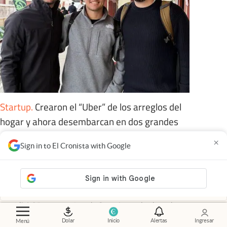
Startup
.
Crearon el “Uber” de los arreglos del
hogar y ahora desembarcan en dos grandes
ciudades argentinas
×
Sign in to El Cronista with Google
Members
Las más leídas
Oficial
Por nueva Ley de Sucesiones, los herederos no
obtendrán los bienes aunque lo determine el testamento
Dolar
Inicio
Alertas
Ingresar
Menú
Recomendación
Hervir hojas de laurel con ramitas de canela