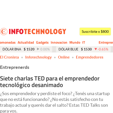
Últimas noticias
Dólar
Suscribite x $800
Members
tomonedas
Actualidad
Gadgets
Innovacion
Mundo
IT
Entrepre
CIO
Business
Economía y Política
DÓLAR BNA
$
1520
0.00
%
DÓLAR BLUE
$
1530
-0.65
%
El Cronista
Infotechnology
Online
Emprendedores
Finanzas y Mercados
Entreprenerds
Mercados Online
Siete charlas TED para el emprendedor
Negocios
tecnológico desanimado
Columnistas
¿Sos emprendedor y perdiste el foco? ¿Tenés una startup
Otras secciones
que no está funcionando? ¿No estás satisfecho con tu
trabajo actual y querés dar el salto? Estas TED Talks son
Apertura
para vos.