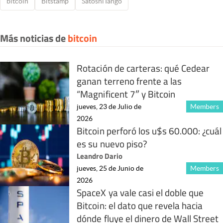
bitcoin
Bitstamp
SatoshiTango
Más noticias de
bitcoin
Rotación de carteras: qué Cedear
ganan terreno frente a las
“Magnificent 7″ y Bitcoin
jueves, 23 de Julio de
Members
2026
Bitcoin perforó los u$s 60.000: ¿cuál
es su nuevo piso?
Leandro Dario
jueves, 25 de Junio de
Members
2026
SpaceX ya vale casi el doble que
Bitcoin: el dato que revela hacia
dónde fluye el dinero de Wall Street