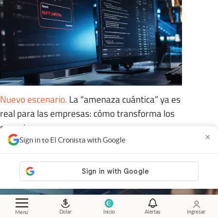
Nuevo escenario
.
La “amenaza cuántica” ya es
real para las empresas: cómo transforma los
negocios
×
Sign in to El Cronista with Google
Adrián Mansilla
Members
Dolar
Inicio
Alertas
Ingresar
Menú