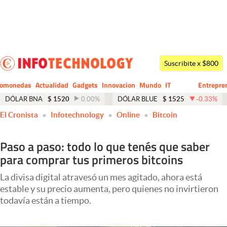
Últimas noticias
Dólar
Suscribite x $800
Members
tomonedas
Actualidad
Gadgets
Innovacion
Mundo
IT
Entrepre
CIO
Business
Economía y Política
DÓLAR BNA
$
1520
0.00
%
DÓLAR BLUE
$
1525
-0.33
%
El Cronista
Infotechnology
Online
Bitcoin
Finanzas y Mercados
Mercados Online
Paso a paso: todo lo que tenés que saber
para comprar tus primeros bitcoins
Negocios
Columnistas
La divisa digital atravesó un mes agitado, ahora está
estable y su precio aumenta, pero quienes no invirtieron
Otras secciones
todavía están a tiempo.
Apertura