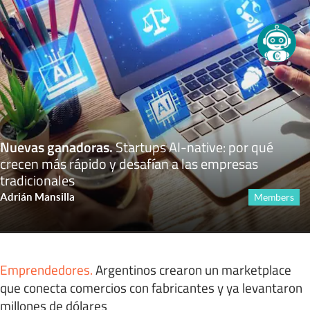
Nuevas ganadoras
.
Startups AI-native: por qué
crecen más rápido y desafían a las empresas
tradicionales
Adrián Mansilla
Members
Emprendedores
.
Argentinos crearon un marketplace
que conecta comercios con fabricantes y ya levantaron
millones de dólares