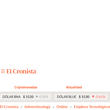
Últimas noticias
Dólar
Members
Economía y Política
Finanzas y Mercados
Mercados Online
Negocios
Columnistas
Criptomonedas
Actualidad
Otras secciones
DÓLAR BNA
$
1520
0.00
%
DÓLAR BLUE
$
1530
-0.65
%
Apertura
El Cronista
Infotechnology
Online
Empleos Tecnológico