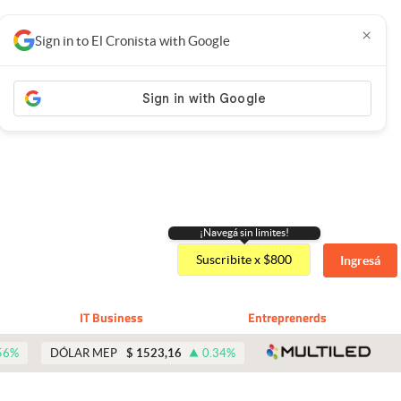
×
Sign in to El Cronista with Google
¡Navegá sin limites!
Suscribite x $800
Ingresá
IT Business
Entreprenerds
abre 
56
%
DÓLAR MEP
$
1523,16
0.34
%