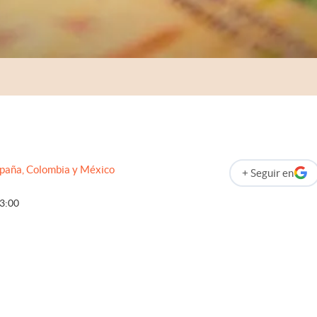
spaña, Colombia y México
+
Seguir
en
abre en nueva p
3:00