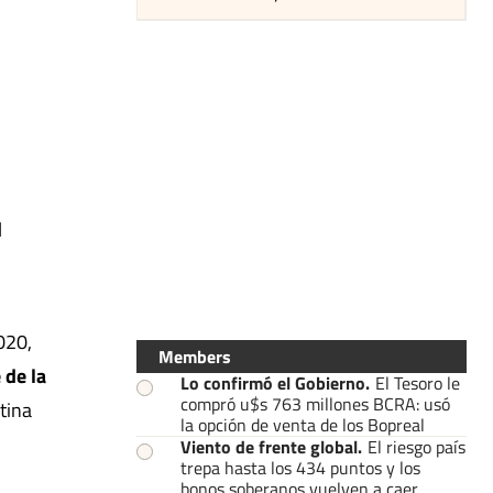
l
020,
Members
de la
Lo confirmó el Gobierno
.
El Tesoro le
compró u$s 763 millones BCRA: usó
ntina
la opción de venta de los Bopreal
Viento de frente global
.
El riesgo país
trepa hasta los 434 puntos y los
bonos soberanos vuelven a caer