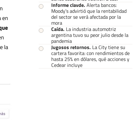
Informe clavde
.
Alerta bancos:
on
Moody’s advirtió que la rentabilidad
del sector se verá afectada por la
a en
mora
 que
Caída
.
La industria automotriz
argentina tuvo su peor julio desde la
en
pandemia
e la
Jugosos retornos
.
La City tiene su
cartera favorita: con rendimientos de
hasta 25% en dólares, qué acciones y
Cedear incluye