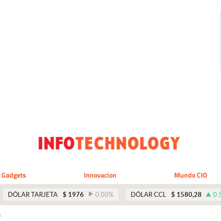
Gadgets
Innovacion
Mundo CIO
DÓLAR TARJETA
$
1976
0.00
%
DÓLAR CCL
$
1580,28
0.
s