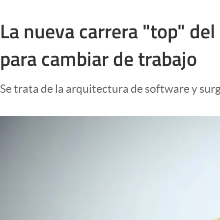
Infotechnology
La nueva carrera "top" de
Clase
Clima
para cambiar de trabajo
Mundial 2026
Eventos Corporativos
Se trata de la arquitectura de software y sur
El Cronista Studio
Mediakit
abre en nueva pestaña