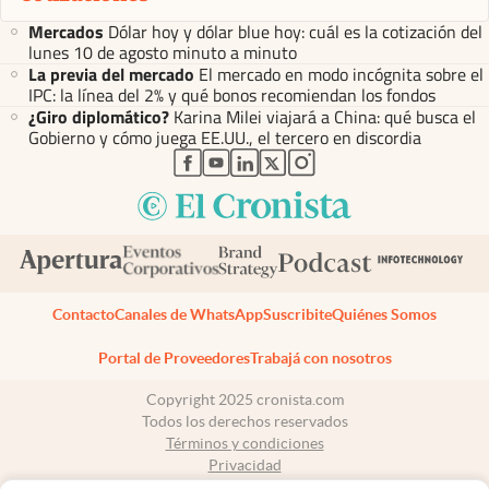
Mercados
Dólar hoy y dólar blue hoy: cuál es la cotización del
lunes 10 de agosto minuto a minuto
La previa del mercado
El mercado en modo incógnita sobre el
IPC: la línea del 2% y qué bonos recomiendan los fondos
¿Giro diplomático?
Karina Milei viajará a China: qué busca el
Gobierno y cómo juega EE.UU., el tercero en discordia
abre en nueva pestaña
abre en nueva pestaña
abre en nueva pestaña
abre en nueva pestaña
abre en nueva pestaña
Contacto
Canales de WhatsApp
Suscribite
Quiénes Somos
Portal de Proveedores
Trabajá con nosotros
Copyright 2025 cronista.com
Todos los derechos reservados
Términos y condiciones
Privacidad
Consentimiento