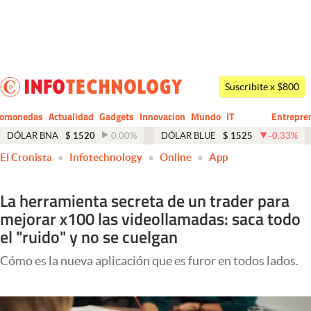
Últimas noticias
Dólar
Suscribite x $800
Members
tomonedas
Actualidad
Gadgets
Innovacion
Mundo
IT
Entrepre
CIO
Business
Economía y Política
DÓLAR BNA
$
1520
0.00
%
DÓLAR BLUE
$
1525
-0.33
%
El Cronista
Infotechnology
Online
App
Finanzas y Mercados
Mercados Online
La herramienta secreta de un trader para
mejorar x100 las videollamadas: saca todo
Negocios
el "ruido" y no se cuelgan
Columnistas
Cómo es la nueva aplicación que es furor en todos lados.
Otras secciones
Apertura