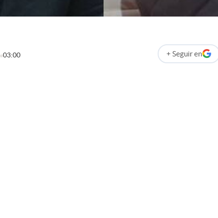
+
Seguir
en
03:00
abre en nueva p