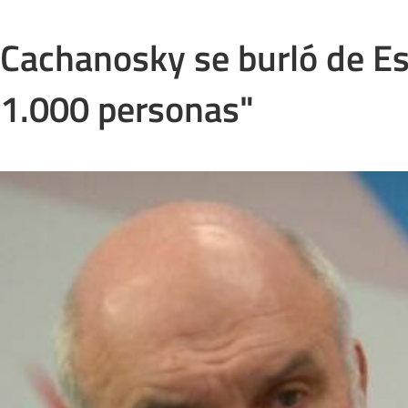
Infotechnology
Cachanosky se burló de Espe
Clase
Clima
1.000 personas"
Mundial 2026
Eventos Corporativos
El Cronista Studio
Mediakit
abre en nueva pestaña