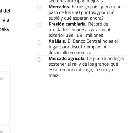
sectores anticipan mejoras
Mercados
.
El riesgo país quedó a un
l del
paso de los 450 puntos: ¿por qué
subió y qué esperan ahora?
" y a
Presión cambiaria
.
Récord de
nosky
utilidades: empresas giraron al
exterior u$s 1891 millones
Análisis
.
El Banco Central no es el
lugar para discutir empleo ni
desarrollo económico
Mercado agrícola
.
La guerra no logra
sostener el rally de los granos: qué
está frenando al trigo, la soja y el
maíz