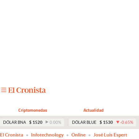
Últimas noticias
Dólar
Members
Economía y Política
Finanzas y Mercados
Mercados Online
Negocios
Columnistas
Criptomonedas
Actualidad
Otras secciones
DÓLAR BNA
$
1520
0.00
%
DÓLAR BLUE
$
1530
-0.65
%
Apertura
El Cronista
Infotechnology
Online
José Luis Espert