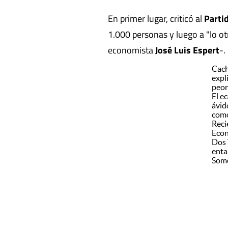
En primer lugar, criticó al
Partid
1.000 personas y luego a "lo ot
economista
José Luis Espert
-.
Cach
expl
peor
El e
ávid
como
Reci
Econ
Dos 
enta
Somo