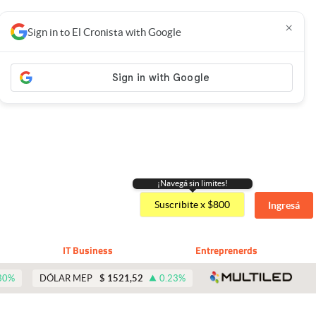
×
Sign in to El Cronista with Google
¡Navegá sin limites!
Suscribite x $800
Ingresá
IT Business
Entreprenerds
abre 
30
%
DÓLAR MEP
$
1521,52
0.23
%