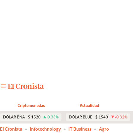
Últimas noticias
Dólar
Members
Economía y Política
Finanzas y Mercados
Mercados Online
Negocios
Columnistas
Criptomonedas
Actualidad
Otras secciones
DÓLAR BNA
$
1520
0.33
%
DÓLAR BLUE
$
1540
-0.32
%
Apertura
El Cronista
Infotechnology
IT Business
Agro