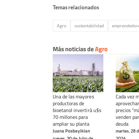
Temas relacionados
Agro
sustentabilidad
emprendedor
Más noticias de
Agro
Una de las mayores
Cada vez 
productoras de
aprovecha
bioetanol invertirá u$s
precios “m
70 millones para
venden par
ampliar su planta
deuda
Juana Posbeyikian
martes, 28 d
jueves, 30 de Julio de
2026