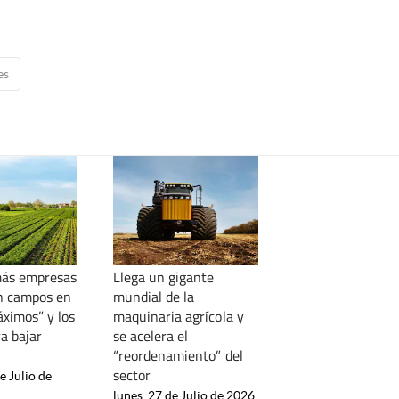
es
más empresas
Llega un gigante
n campos en
mundial de la
áximos” y los
maquinaria agrícola y
a bajar
se acelera el
“reordenamiento” del
sector
e Julio de
lunes, 27 de Julio de 2026