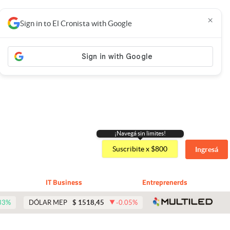
×
Sign in to El Cronista with Google
¡Navegá sin limites!
Suscribite x $800
Ingresá
IT Business
Entreprenerds
abre 
33
%
DÓLAR MEP
$
1518,45
-0.05
%