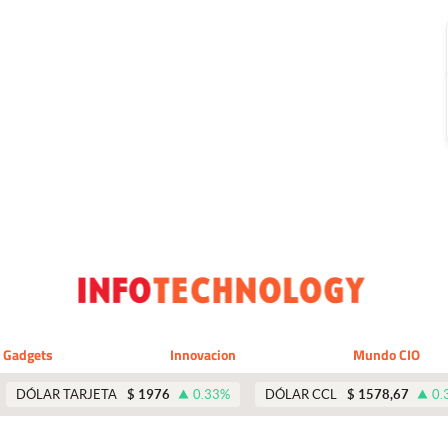
Gadgets
Innovacion
Mundo CIO
DÓLAR TARJETA
$
1976
0.33
%
DÓLAR CCL
$
1578,67
0.