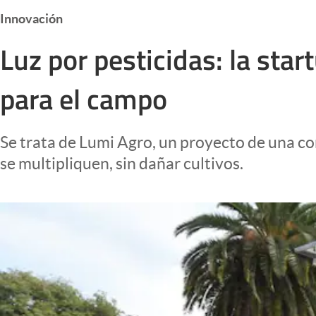
Infotechnology
Innovación
Clase
Luz por pesticidas: la sta
Clima
para el campo
Mundial 2026
Eventos Corporativos
Se trata de Lumi Agro, un proyecto de una c
El Cronista Studio
se multipliquen, sin dañar cultivos.
Mediakit
abre en nueva pestaña