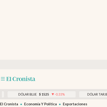
Últimas noticias
Dólar
Members
Economía y Política
Finanzas y Mercados
Mercados Online
Negocios
Columnistas
Otras secciones
AR BLUE
$
1525
-0.33
%
DÓLAR TARJETA
$
1976
0
Apertura
El Cronista
Economía Y Política
Exportaciones