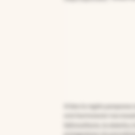
Si bien la región pampeana m
está fuertemente tracciona
hidrocarburos, la minería y
protagonismo sin preceden