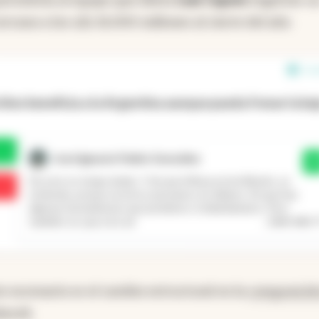
ercano a los u$s 16.000 millones al cierre del año.
1 e
óleo beneficia a la Argentina aunque pueda frenar la ba
José Ignacio Pablo González
Sí
De esto no tengo dudas. Y de que influya en la inflación, se
entiende, porque nosotros pensamos en dólares. Sé que hay
algunas herramientas que perdemos si dolarizáramos. Pero
...
Leer más
también sé, que a los ad
e escenario es el cambio estructural en la
composició
beceb.