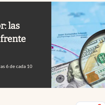
: las
 frente
ras 6 de cada 10