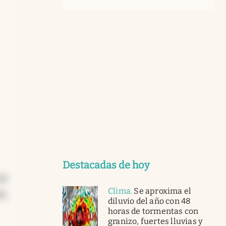
Destacadas de hoy
al
Clima
.
Se aproxima el
os
diluvio del año con 48
horas de tormentas con
granizo, fuertes lluvias y