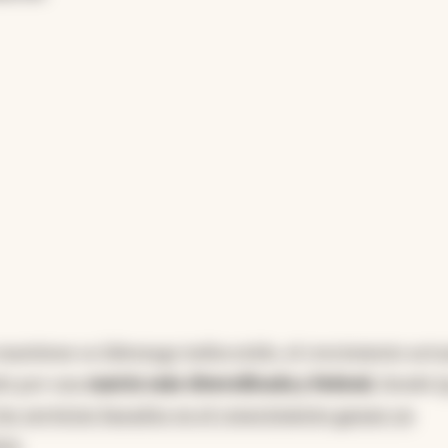
antiene su liderazgo indiscutido, el crecimiento actu
do por una
matriz más diversificada y federal
, donde
l
 los servicios basados en el conocimiento ganan un
tes
.