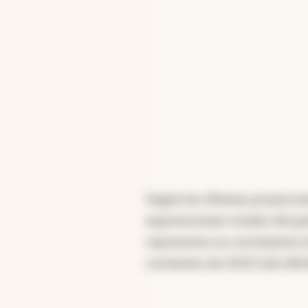
ven crecimiento, mientr
enfrentan retrocesos sig
Resumen generado con intelige
Según las últimas proyeccio
exportaciones totales del pa
representa un crecimiento 
corrientes de 2022 (u$s 88.