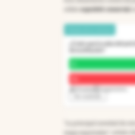
sólido
superávit comercial
c
Debate de los lectores
¿Creés que la suba del petr
de la inflación?
Sí
No
59 votos
7 argumentos
Ver resultado
“La principal novedad de est
mapa exportador
”, señalo A