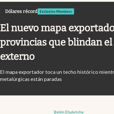
Infotechnology
Dólares récord
Exclusivo Members
Clase
Clima
El nuevo mapa exportador
Mundial 2026
provincias que blindan el
Eventos Corporativos
El Cronista Studio
externo
Mediakit
abre en nueva pestaña
El mapa exportador toca un techo histórico mient
metalúrgicas están paradas
Belén Ehuletche