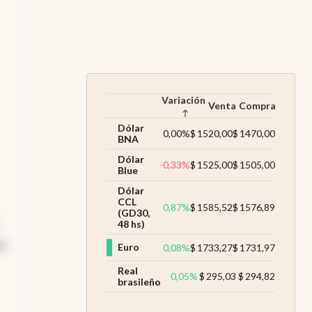
Variación
Venta
Compra
Dólar
0,00
%
$
1520,00
$
1470,00
BNA
Dólar
-0,33
%
$
1525,00
$
1505,00
Blue
Dólar
CCL
0,87
%
$
1585,52
$
1576,89
(GD30,
48 hs)
es
Euro
0,08
%
$
1733,27
$
1731,97
Real
0,05
%
$
295,03
$
294,82
brasileño