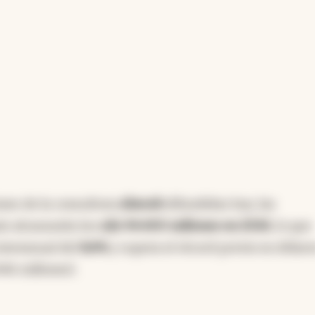
as que distritos como Buenos Aires y Córdoba
nificativos en producción.
ncia artificial
nes de la consultora
Abeceb
difundidas hoy, las
ís alcanzarán los
u$s 94.400 millones en 2026
, lo que
interanual del
8,4%
y supera el récord previo en dólar
446 millones).