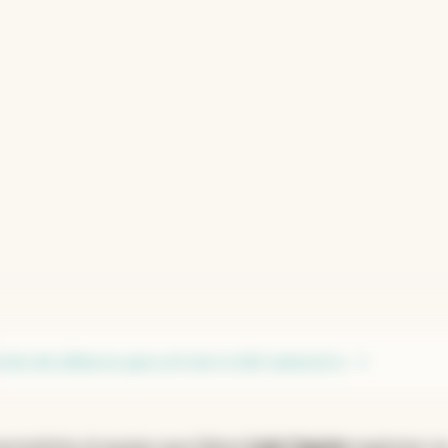
uvión de dólares para el cierre del semestre
rmitiría al equipo que lidera
Luis Caputo
registrar u