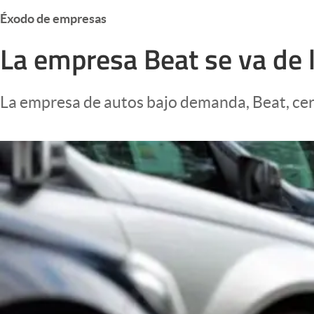
Infotechnology
Éxodo de empresas
Clase
La empresa Beat se va de 
Clima
Mundial 2026
La empresa de autos bajo demanda, Beat, cerr
Eventos Corporativos
El Cronista Studio
Mediakit
abre en nueva pestaña