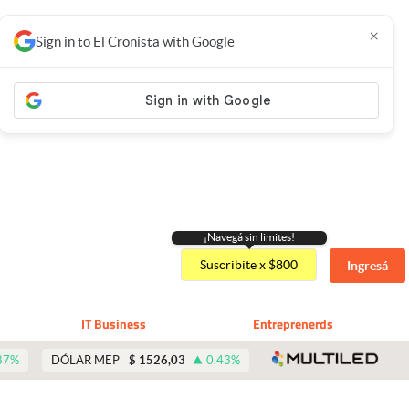
×
Sign in to El Cronista with Google
¡Navegá sin limites!
Suscribite x $800
Ingresá
IT Business
Entreprenerds
abre 
87
%
DÓLAR MEP
$
1526,03
0.43
%