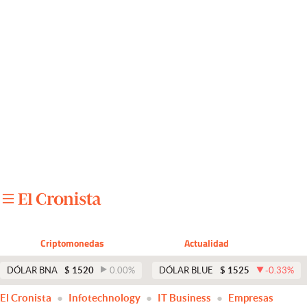
Últimas noticias
Dólar
Members
Economía y Política
Finanzas y Mercados
Mercados Online
Negocios
Columnistas
Criptomonedas
Actualidad
Otras secciones
DÓLAR BNA
$
1520
0.00
%
DÓLAR BLUE
$
1525
-0.33
%
Apertura
El Cronista
Infotechnology
IT Business
Empresas