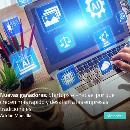
Nuevas ganadoras
.
Startups AI-native: por qué
crecen más rápido y desafían a las empresas
tradicionales
Adrián Mansilla
Members