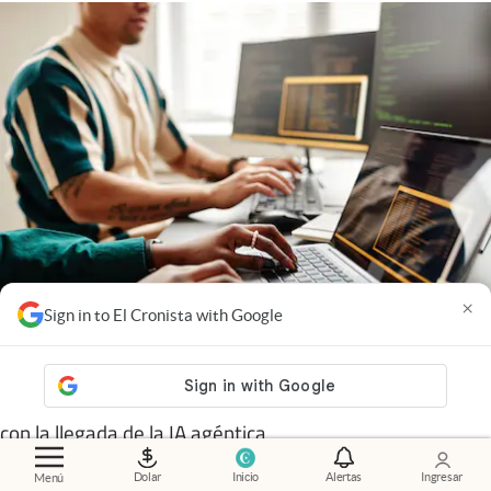
×
Sign in to El Cronista with Google
Globant
.
Cómo cambia el trabajo de los desarrolladores
con la llegada de la IA agéntica
Dolar
Inicio
Alertas
Ingresar
Menú