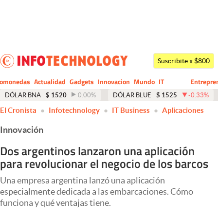
Últimas noticias
Dólar
Suscribite x $800
Members
tomonedas
Actualidad
Gadgets
Innovacion
Mundo
IT
Entrepre
CIO
Business
Economía y Política
DÓLAR BNA
$
1520
0.00
%
DÓLAR BLUE
$
1525
-0.33
%
El Cronista
Infotechnology
IT Business
Aplicaciones
Finanzas y Mercados
Innovación
Mercados Online
Dos argentinos lanzaron una aplicación
Negocios
para revolucionar el negocio de los barcos
Columnistas
Una empresa argentina lanzó una aplicación
Otras secciones
especialmente dedicada a las embarcaciones. Cómo
funciona y qué ventajas tiene.
Apertura