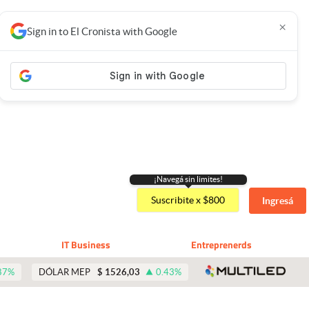
×
Sign in to El Cronista with Google
¡Navegá sin limites!
Suscribite x $800
Ingresá
IT Business
Entreprenerds
abre 
87
%
DÓLAR MEP
$
1526,03
0.43
%