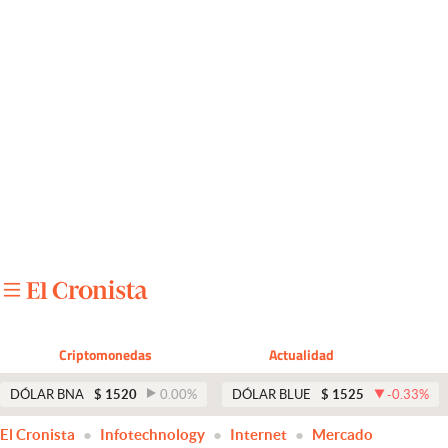
Últimas noticias
Dólar
Members
Economía y Política
Finanzas y Mercados
Mercados Online
Negocios
Columnistas
Criptomonedas
Actualidad
Otras secciones
DÓLAR BNA
$
1520
0.00
%
DÓLAR BLUE
$
1525
-0.33
%
Apertura
El Cronista
Infotechnology
Internet
Mercado