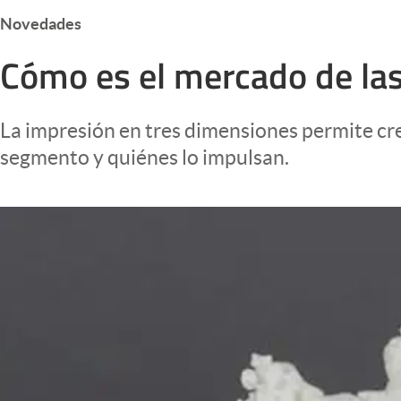
Infotechnology
Novedades
Clase
Cómo es el mercado de las
Clima
Mundial 2026
La impresión en tres dimensiones permite cr
Eventos Corporativos
segmento y quiénes lo impulsan.
El Cronista Studio
Mediakit
abre en nueva pestaña