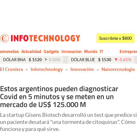
Últimas noticias
Dólar
Suscribite x $800
Members
tomonedas
Actualidad
Gadgets
Innovacion
Mundo
IT
Entrepre
CIO
Business
Economía y Política
DÓLAR BNA
$
1520
0.00
%
DÓLAR BLUE
$
1530
-0.65
%
El Cronista
Infotechnology
Innovación
Nanotecnologia
Finanzas y Mercados
Mercados Online
Estos argentinos pueden diagnosticar
Covid en 5 minutos y se meten en un
Negocios
mercado de US$ 125.000 M
Columnistas
La startup Gisens Biotech desarrolló un test que predice si
Otras secciones
un paciente desatará "una tormenta de citoquinas". Cómo
funciona y para qué sirve.
Apertura