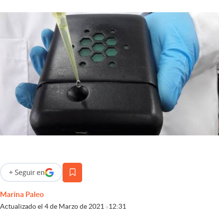
Infotechnology
Clase
Clima
Mundial 2026
Eventos Corporativos
El Cronista Studio
Mediakit
abre en nueva pestaña
Argentina
+
Seguir
en
abre en nueva pestaña
Marina Paleo
Actualizado el
4 de Marzo de 2021
12:31