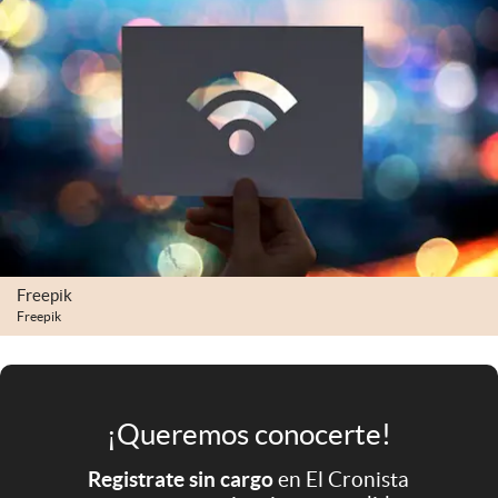
Infotechnology
Clase
Clima
Mundial 2026
Eventos Corporativos
El Cronista Studio
Mediakit
Freepik
abre en nueva pestaña
Freepik
Argentina
¡Queremos conocerte!
Registrate sin cargo
en El Cronista