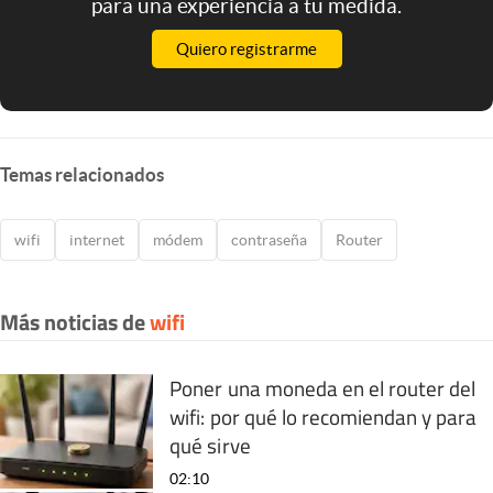
para una experiencia a tu medida.
Quiero registrarme
Temas relacionados
wifi
internet
módem
contraseña
Router
Más noticias de
wifi
Poner una moneda en el router del
wifi: por qué lo recomiendan y para
qué sirve
02:10