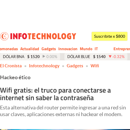
Últimas noticias
Dólar
Suscribite x $800
Members
tomonedas
Actualidad
Gadgets
Innovacion
Mundo
IT
Entrepre
CIO
Business
Economía y Política
DÓLAR BNA
$
1520
0.00
%
DÓLAR BLUE
$
1540
-0.32
%
El Cronista
Infotechnology
Gadgets
Wifi
Finanzas y Mercados
Hackeo ético
Mercados Online
Wifi gratis: el truco para conectarse a
Negocios
internet sin saber la contraseña
Columnistas
Esta alternativa del router permite ingresar a una red sin
Otras secciones
usar claves, aplicaciones externas ni hackear el modem.
Apertura