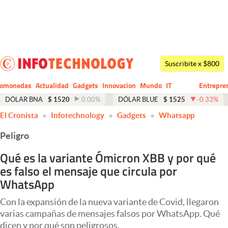
Últimas noticias
Dólar
Suscribite x $800
Members
tomonedas
Actualidad
Gadgets
Innovacion
Mundo
IT
Entrepre
CIO
Business
Economía y Política
DÓLAR BNA
$
1520
0.00
%
DÓLAR BLUE
$
1525
-0.33
%
El Cronista
Infotechnology
Gadgets
Whatsapp
Finanzas y Mercados
Peligro
Mercados Online
Qué es la variante Ómicron XBB y por qué
Negocios
es falso el mensaje que circula por
Columnistas
WhatsApp
Otras secciones
Con la expansión de la nueva variante de Covid, llegaron
varias campañas de mensajes falsos por WhatsApp. Qué
Apertura
dicen y por qué son peligrosos.