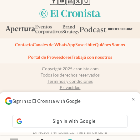
Contacto
Canales de WhatsApp
Suscribite
Quiénes Somos
Portal de Proveedores
Trabajá con nosotros
Copyright 2025 cronista.com
Todos los derechos reservados
Términos y condiciones
Privacidad
Consentimiento
×
Tel:
+54 11 7078-3270
Sign in to El Cronista with Google
cronista.com
es propiedad de El Cronista Comercial S.A Registro de
propiedad intelectual: 56576959
N° de edición: 10.952 - 9 de agosto de 2026
Director Periodístico: Hernán de Goñi