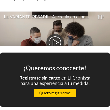
Infotechnology
Clase
Clima
Mundial 2026
Eventos Corporativos
El Cronista Studio
Mediakit
¡Queremos conocerte!
abre en nueva pestaña
Argentina
Registrate sin cargo
en El Cronista
para una experiencia a tu medida.
Quiero registrarme