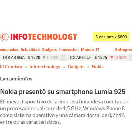
Últimas noticias
Dólar
Suscribite x $800
Members
tomonedas
Actualidad
Gadgets
Innovacion
Mundo
IT
Entrepre
CIO
Business
Economía y Política
DÓLAR BNA
$
1520
0.00
%
DÓLAR BLUE
$
1525
-0.33
%
El Cronista
Infotechnology
Gadgets
Nokia
Finanzas y Mercados
Lanzamientos
Mercados Online
Nokia presentó su smartphone Lumia 925
Negocios
El nuevo dispositivo de la empresa finlandesa cuenta con
Columnistas
un procesador dual-core de 1,5 GHz, Windows Phone 8
Otras secciones
como sistema operativo y una cámara dorsal de 8,7 MP,
entre otras características.
Apertura