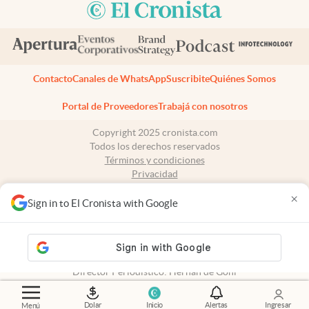
Contacto
Canales de WhatsApp
Suscribite
Quiénes Somos
Portal de Proveedores
Trabajá con nosotros
Copyright 2025 cronista.com
Todos los derechos reservados
Términos y condiciones
Privacidad
Consentimiento
×
Tel:
+54 11 7078-3270
Sign in to El Cronista with Google
cronista.com
es propiedad de El Cronista Comercial S.A Registro de
propiedad intelectual: 56576959
N° de edición: 10.951 - 8 de agosto de 2026
Director Periodístico: Hernán de Goñi
Dolar
Inicio
Alertas
Ingresar
Menú