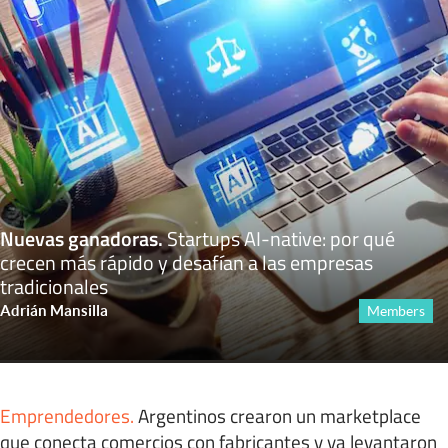
Nuevas ganadoras
.
Startups AI-native: por qué
crecen más rápido y desafían a las empresas
tradicionales
Adrián Mansilla
Members
Emprendedores
.
Argentinos crearon un marketplace
que conecta comercios con fabricantes y ya levantaron