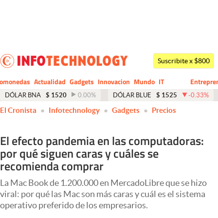
Últimas noticias
Dólar
Suscribite x $800
Members
tomonedas
Actualidad
Gadgets
Innovacion
Mundo
IT
Entrepre
CIO
Business
Economía y Política
DÓLAR BNA
$
1520
0.00
%
DÓLAR BLUE
$
1525
-0.33
%
El Cronista
Infotechnology
Gadgets
Precios
Finanzas y Mercados
Mercados Online
El efecto pandemia en las computadoras:
por qué siguen caras y cuáles se
Negocios
recomienda comprar
Columnistas
La Mac Book de 1.200.000 en MercadoLibre que se hizo
Otras secciones
viral: por qué las Mac son más caras y cuál es el sistema
operativo preferido de los empresarios.
Apertura