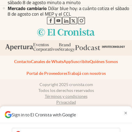
sábado 8 de agosto minuto a minuto
Mercado cambiario
Dólar blue hoy: a cuánto cotiza el sábado
8 de agosto con el MEP y el CCL
abre en nueva pestaña
abre en nueva pestaña
abre en nueva pestaña
abre en nueva pestaña
abre en nueva pestaña
Contacto
Canales de WhatsApp
Suscribite
Quiénes Somos
Portal de Proveedores
Trabajá con nosotros
Copyright 2025 cronista.com
Todos los derechos reservados
Términos y condiciones
Privacidad
Consentimiento
×
Tel:
+54 11 7078-3270
Sign in to El Cronista with Google
cronista.com
es propiedad de El Cronista Comercial S.A Registro de