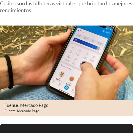
Cuáles son las billeteras virtuales que brindan los mejores
Infotechnology
rendimientos.
Clase
Clima
Mundial 2026
Eventos Corporativos
El Cronista Studio
Mediakit
abre en nueva pestaña
Argentina
Fuente: Mercado Pago
Fuente: Mercado Pago