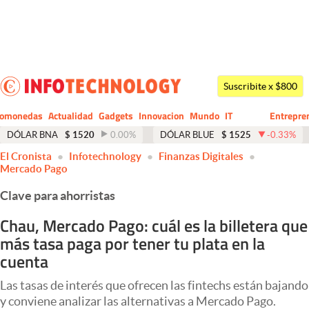
Últimas noticias
Dólar
Suscribite x $800
Members
tomonedas
Actualidad
Gadgets
Innovacion
Mundo
IT
Entrepre
CIO
Business
Economía y Política
DÓLAR BNA
$
1520
0.00
%
DÓLAR BLUE
$
1525
-0.33
%
El Cronista
Infotechnology
Finanzas Digitales
Finanzas y Mercados
Mercado Pago
Mercados Online
Clave para ahorristas
Negocios
Chau, Mercado Pago: cuál es la billetera que
más tasa paga por tener tu plata en la
Columnistas
cuenta
Otras secciones
Las tasas de interés que ofrecen las fintechs están bajando
Apertura
y conviene analizar las alternativas a Mercado Pago.