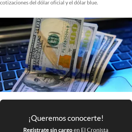
cotizaciones del dólar oficial y el dólar blue.
Infotechnology
Clase
Clima
Mundial 2026
Eventos Corporativos
El Cronista Studio
Mediakit
abre en nueva pestaña
Argentina
¡Queremos conocerte!
Registrate sin cargo
en El Cronista