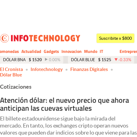
Últimas noticias
Dólar
Suscribite x $800
Members
tomonedas
Actualidad
Gadgets
Innovacion
Mundo
IT
Entrepre
CIO
Business
Economía y Política
DÓLAR BNA
$
1520
0.00
%
DÓLAR BLUE
$
1525
-0.33
%
El Cronista
Infotechnology
Finanzas Digitales
Finanzas y Mercados
Dólar Blue
Mercados Online
Cotizaciones
Negocios
Atención dólar: el nuevo precio que ahora
anticipan las cuevas virtuales
Columnistas
Otras secciones
El billete estadounidense sigue bajo la mirada del
mercado. En tanto, los exchanges cripto operan nuevos
Apertura
valores que pueden dar indicios sobre lo que viene para las