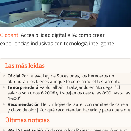
Globant
.
Accesibilidad digital e IA: cómo crear
experiencias inclusivas con tecnología inteligente
Las más leídas
Oficial
Por nueva Ley de Sucesiones, los herederos no
obtendrán los bienes aunque lo determine el testamento
Te sorprenderá
Pablo, albañil trabajando en Noruega: “El
salario son unos 6.200€ y trabajamos desde las 8:00 hasta las
16:00”
Recomendación
Hervir hojas de laurel con ramitas de canela
y clavo de olor | Por qué recomiendan hacerlo y para qué sirve
Últimas noticias
Wall Street subió
¿Todo costo local? riesgo país cerró en 451