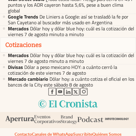
puntos y los ADR cayeron hasta 5,6%, pese a buen clima
global
Google Trends
De Liniers a Google: así se trasladó la fe por
San Cayetano al buscador más usado en Argentina
Mercados
Dólar hoy y dólar blue hoy: cuál es la cotización del
viernes 7 de agosto minuto a minuto
Cotizaciones
Mercados
Dólar hoy y dólar blue hoy: cuál es la cotización del
viernes 7 de agosto minuto a minuto
Divisas
Dólar a peso mexicano HOY: a cuánto cerró la
cotización de este viernes 7 de agosto
Mercado cambiario
Dólar hoy: a cuánto cotiza el oficial en los
bancos de la City este sábado 8 de agosto
abre en nueva pestaña
abre en nueva pestaña
abre en nueva pestaña
abre en nueva pestaña
abre en nueva pestaña
Contacto
Canales de WhatsApp
Suscribite
Quiénes Somos