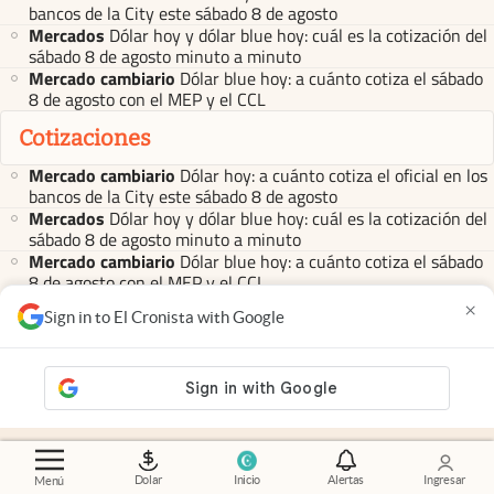
bancos de la City este sábado 8 de agosto
Mercados
Dólar hoy y dólar blue hoy: cuál es la cotización del
sábado 8 de agosto minuto a minuto
Mercado cambiario
Dólar blue hoy: a cuánto cotiza el sábado
8 de agosto con el MEP y el CCL
Cotizaciones
Mercado cambiario
Dólar hoy: a cuánto cotiza el oficial en los
bancos de la City este sábado 8 de agosto
Mercados
Dólar hoy y dólar blue hoy: cuál es la cotización del
sábado 8 de agosto minuto a minuto
Mercado cambiario
Dólar blue hoy: a cuánto cotiza el sábado
8 de agosto con el MEP y el CCL
abre en nueva pestaña
abre en nueva pestaña
abre en nueva pestaña
abre en nueva pestaña
abre en nueva pestaña
×
Sign in to El Cronista with Google
Contacto
Canales de WhatsApp
Suscribite
Quiénes Somos
Dolar
Inicio
Alertas
Ingresar
Menú