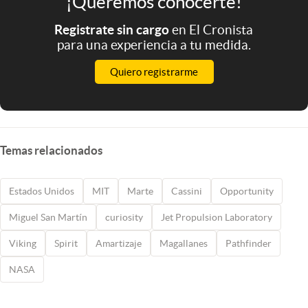
¡Queremos conocerte!
Registrate sin cargo
en El Cronista
para una experiencia a tu medida.
Quiero registrarme
Temas relacionados
Estados Unidos
MIT
Marte
Cassini
Opportunity
Miguel San Martín
curiosity
Jet Propulsion Laboratory
Viking
Spirit
Amartizaje
Magallanes
Pathfinder
NASA