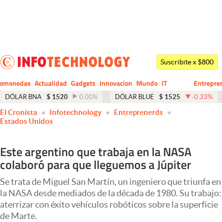
Últimas noticias
Dólar
Suscribite x $800
Members
tomonedas
Actualidad
Gadgets
Innovacion
Mundo
IT
Entrepre
CIO
Business
Economía y Política
DÓLAR BNA
$
1520
0.00
%
DÓLAR BLUE
$
1525
-0.33
%
El Cronista
Infotechnology
Entreprenerds
Finanzas y Mercados
Estados Unidos
Mercados Online
Este argentino que trabaja en la NASA
Negocios
colaboró para que lleguemos a Júpiter
Columnistas
Se trata de Miguel San Martín, un ingeniero que triunfa en
Otras secciones
la NASA desde mediados de la década de 1980. Su trabajo:
aterrizar con éxito vehículos robóticos sobre la superficie
Apertura
de Marte.