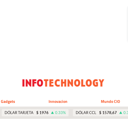
Gadgets
Innovacion
Mundo CIO
DÓLAR TARJETA
$
1976
0.33
%
DÓLAR CCL
$
1578,67
0.