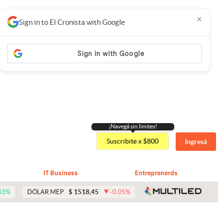
×
Sign in to El Cronista with Google
¡Navegá sin limites!
Suscribite x $800
Ingresá
IT Business
Entreprenerds
abre 
33
%
DÓLAR MEP
$
1518,45
-0.05
%