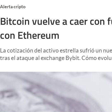
Infotechnology
Alerta cripto
Clase
Bitcoin vuelve a caer con 
Clima
con Ethereum
Mundial 2026
Eventos Corporativos
La cotización del activo estrella sufrió un n
El Cronista Studio
tras el ataque al exchange Bybit. Cómo evol
Mediakit
abre en nueva pestaña