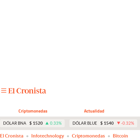
Últimas noticias
Dólar
Members
Economía y Política
Finanzas y Mercados
Mercados Online
Negocios
Columnistas
Criptomonedas
Actualidad
Otras secciones
DÓLAR BNA
$
1520
0.33
%
DÓLAR BLUE
$
1540
-0.32
%
Apertura
El Cronista
Infotechnology
Criptomonedas
Bitcoin