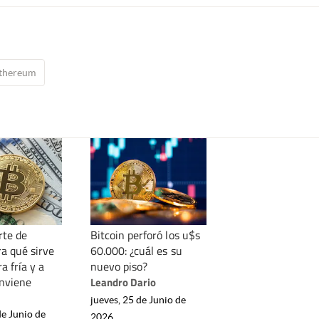
thereum
rte de
Bitcoin perforó los u$s
ra qué sirve
60.000: ¿cuál es su
a fría y a
nuevo piso?
onviene
Leandro Dario
jueves, 25 de Junio de
de Junio de
2026