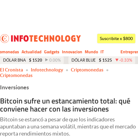
Últimas noticias
Dólar
Suscribite x $800
Members
tomonedas
Actualidad
Gadgets
Innovacion
Mundo
IT
Entrepre
CIO
Business
Economía y Política
DÓLAR BNA
$
1520
0.00
%
DÓLAR BLUE
$
1525
-0.33
%
El Cronista
Infotechnology
Criptomonedas
Finanzas y Mercados
Criptomonedas
Mercados Online
Inversiones
Negocios
Bitcoin sufre un estancamiento total: qué
conviene hacer con las inversiones
Columnistas
Otras secciones
Bitcoin se estancó a pesar de que los indicadores
apuntaban a una semana volátil, mientras que el mercado
Apertura
reporta rendimientos mixtos.