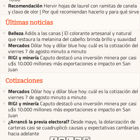
Recomendación
Hervir hojas de laurel con ramitas de canela
y clavo de olor | Por qué recomiendan hacerlo y para qué sirve
Últimas noticias
Belleza
Adiós a las canas | El colorante artesanal y natural
que restaura la melanina del cabello: brinda brillo y suavidad
Mercados
Dólar hoy y dólar blue hoy: cuál es la cotización del
viernes 7 de agosto minuto a minuto
RIGI y minería
Caputo destacó una inversión minera por casi
u$s 10.000 millones: más exportaciones e impacto en San
Juan
Cotizaciones
Mercados
Dólar hoy y dólar blue hoy: cuál es la cotización del
viernes 7 de agosto minuto a minuto
RIGI y minería
Caputo destacó una inversión minera por casi
u$s 10.000 millones: más exportaciones e impacto en San
Juan
¿Arrancó la previa electoral?
Desde mayo, la dolarización de
carteras casi se cuadruplicó: causas y expectativas cambiarias
hacia adelante
abre en nueva pestaña
abre en nueva pestaña
abre en nueva pestaña
abre en nueva pestaña
abre en nueva pestaña