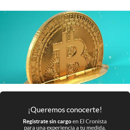
Infotechnology
Clase
Clima
Mundial 2026
Eventos Corporativos
El Cronista Studio
Mediakit
abre en nueva pestaña
Argentina
¡Queremos conocerte!
Registrate sin cargo
en El Cronista
para una experiencia a tu medida.