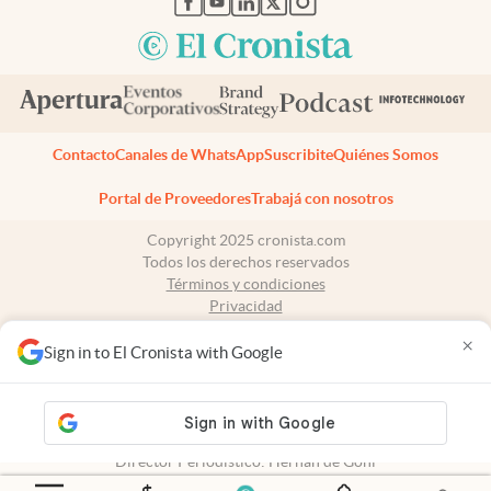
Contacto
Canales de WhatsApp
Suscribite
Quiénes Somos
Portal de Proveedores
Trabajá con nosotros
Copyright 2025 cronista.com
Todos los derechos reservados
Términos y condiciones
Privacidad
Consentimiento
×
Tel:
+54 11 7078-3270
Sign in to El Cronista with Google
cronista.com
es propiedad de El Cronista Comercial S.A Registro de
propiedad intelectual: 56576959
N° de edición: 10.950 - 7 de agosto de 2026
Director Periodístico: Hernán de Goñi