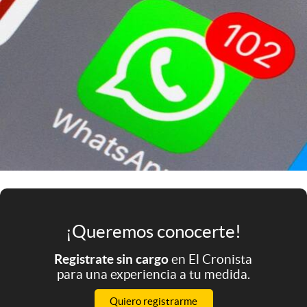
Infotechnology
Clase
Clima
Mundial 2026
Eventos Corporativos
El Cronista Studio
Mediakit
abre en nueva pestaña
Argentina
¡Queremos conocerte!
Registrate sin cargo
en El Cronista
para una experiencia a tu medida.
Quiero registrarme