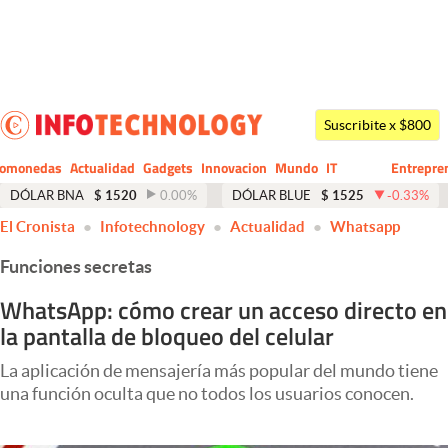
Últimas noticias
Dólar
Suscribite x $800
Members
tomonedas
Actualidad
Gadgets
Innovacion
Mundo
IT
Entrepre
CIO
Business
Economía y Política
DÓLAR BNA
$
1520
0.00
%
DÓLAR BLUE
$
1525
-0.33
%
El Cronista
Infotechnology
Actualidad
Whatsapp
Finanzas y Mercados
Funciones secretas
Mercados Online
WhatsApp: cómo crear un acceso directo en
Negocios
la pantalla de bloqueo del celular
Columnistas
La aplicación de mensajería más popular del mundo tiene
Otras secciones
una función oculta que no todos los usuarios conocen.
Apertura