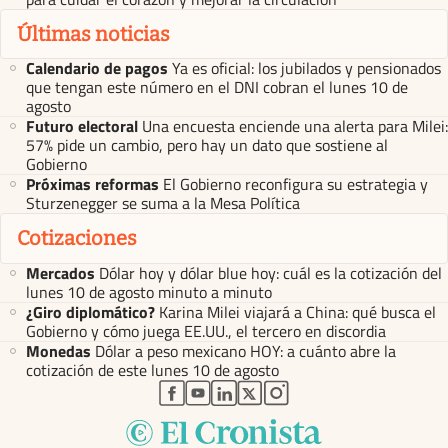
Últimas noticias
Calendario de pagos
Ya es oficial: los jubilados y pensionados
que tengan este número en el DNI cobran el lunes 10 de
agosto
Futuro electoral
Una encuesta enciende una alerta para Milei:
57% pide un cambio, pero hay un dato que sostiene al
Gobierno
Próximas reformas
El Gobierno reconfigura su estrategia y
Sturzenegger se suma a la Mesa Política
Cotizaciones
Mercados
Dólar hoy y dólar blue hoy: cuál es la cotización del
lunes 10 de agosto minuto a minuto
¿Giro diplomático?
Karina Milei viajará a China: qué busca el
Gobierno y cómo juega EE.UU., el tercero en discordia
Monedas
Dólar a peso mexicano HOY: a cuánto abre la
cotización de este lunes 10 de agosto
abre en nueva pestaña
abre en nueva pestaña
abre en nueva pestaña
abre en nueva pestaña
abre en nueva pestaña