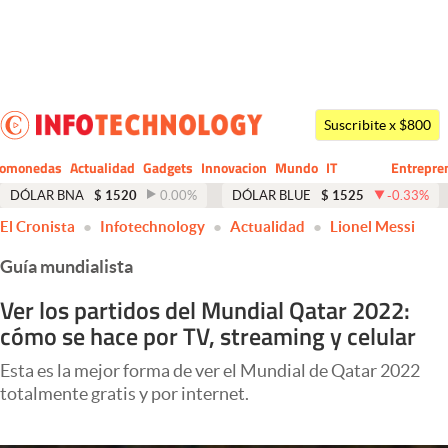
Últimas noticias
Dólar
Suscribite x $800
Members
tomonedas
Actualidad
Gadgets
Innovacion
Mundo
IT
Entrepre
CIO
Business
Economía y Política
DÓLAR BNA
$
1520
0.00
%
DÓLAR BLUE
$
1525
-0.33
%
El Cronista
Infotechnology
Actualidad
Lionel Messi
Finanzas y Mercados
Guía mundialista
Mercados Online
Ver los partidos del Mundial Qatar 2022:
Negocios
cómo se hace por TV, streaming y celular
Columnistas
Esta es la mejor forma de ver el Mundial de Qatar 2022
Otras secciones
totalmente gratis y por internet.
Apertura