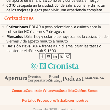
del aporte de Ganancias: cómo es y dónde está el riesgo
COTO
Escapada en la ciudad: donde salir a comer y disfrutar
de los mejores juegos para vivir una experiencia completa
Cotizaciones
Cotizaciones
DÓLAR a peso colombiano: a cuánto abre la
cotización HOY viernes 7 de agosto
Mercados
Dólar hoy y dólar blue hoy: cuál es la cotización del
viernes 7 de agosto minuto a minuto
Decisión clave
BCRA frente a un dilema: bajar las tasas o
mantener el dólar sub $ 1500
abre en nueva pestaña
abre en nueva pestaña
abre en nueva pestaña
abre en nueva pestaña
abre en nueva pestaña
Contacto
Canales de WhatsApp
Suscribite
Quiénes Somos
Portal de Proveedores
Trabajá con nosotros
Copyright 2025 cronista.com