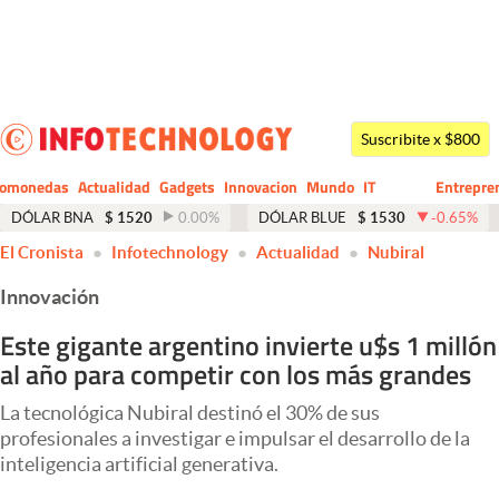
Últimas noticias
Dólar
Suscribite x $800
Members
tomonedas
Actualidad
Gadgets
Innovacion
Mundo
IT
Entrepre
CIO
Business
Economía y Política
DÓLAR BNA
$
1520
0.00
%
DÓLAR BLUE
$
1530
-0.65
%
El Cronista
Infotechnology
Actualidad
Nubiral
Finanzas y Mercados
Innovación
Mercados Online
Este gigante argentino invierte u$s 1 millón
Negocios
al año para competir con los más grandes
Columnistas
La tecnológica Nubiral destinó el 30% de sus
Otras secciones
profesionales a investigar e impulsar el desarrollo de la
inteligencia artificial generativa.
Apertura