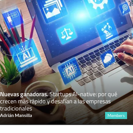
Nuevas ganadoras
.
Startups AI-native: por qué
crecen más rápido y desafían a las empresas
tradicionales
Adrián Mansilla
Members