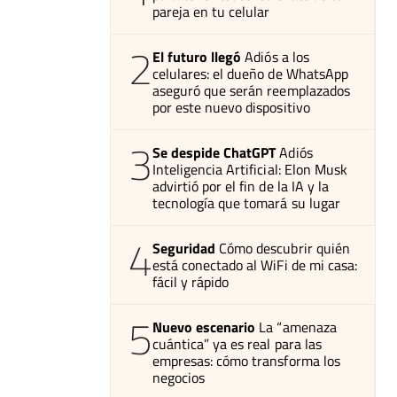
pareja en tu celular
2
El futuro llegó
Adiós a los
celulares: el dueño de WhatsApp
aseguró que serán reemplazados
por este nuevo dispositivo
3
Se despide ChatGPT
Adiós
Inteligencia Artificial: Elon Musk
advirtió por el fin de la IA y la
tecnología que tomará su lugar
4
Seguridad
Cómo descubrir quién
está conectado al WiFi de mi casa:
fácil y rápido
5
Nuevo escenario
La “amenaza
cuántica” ya es real para las
empresas: cómo transforma los
negocios