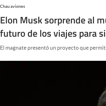
Infotechnology
Chau aviones
Clase
Elon Musk sorprende al mu
Clima
futuro de los viajes para 
Mundial 2026
Eventos Corporativos
El magnate presentó un proyecto que permiti
El Cronista Studio
Mediakit
abre en nueva pestaña