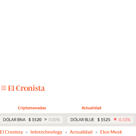
Últimas noticias
Dólar
Members
Economía y Política
Finanzas y Mercados
Mercados Online
Negocios
Columnistas
Criptomonedas
Actualidad
Otras secciones
DÓLAR BNA
$
1520
0.00
%
DÓLAR BLUE
$
1525
-0.33
%
Apertura
El Cronista
Infotechnology
Actualidad
Elon Musk