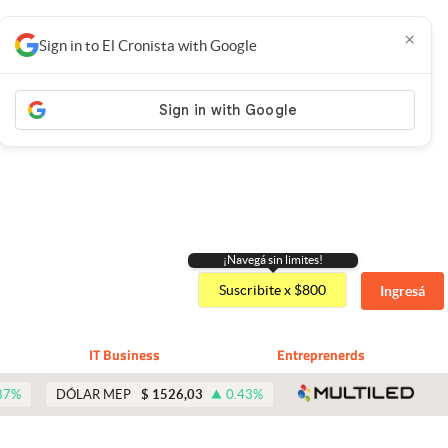
×
Sign in to El Cronista with Google
¡Navegá sin limites!
Suscribite x $800
Ingresá
IT Business
Entreprenerds
abre 
87
%
DÓLAR MEP
$
1526,03
0.43
%