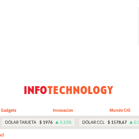
Gadgets
Innovacion
Mundo CIO
DÓLAR TARJETA
$
1976
0.33
%
DÓLAR CCL
$
1578,67
0.
ad