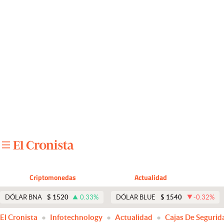
Últimas noticias
Dólar
Members
Economía y Política
Finanzas y Mercados
Mercados Online
Negocios
Columnistas
Criptomonedas
Actualidad
Otras secciones
DÓLAR BNA
$
1520
0.33
%
DÓLAR BLUE
$
1540
-0.32
%
Apertura
El Cronista
Infotechnology
Actualidad
Cajas De Segurid