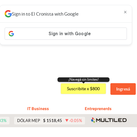
×
Sign in to El Cronista with Google
¡Navegá sin limites!
Suscribite x $800
Ingresá
IT Business
Entreprenerds
abre 
33
%
DÓLAR MEP
$
1518,45
-0.05
%