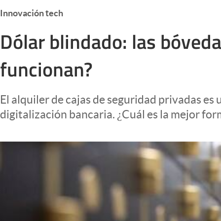
Infotechnology
Innovación tech
Clase
Dólar blindado: las bóve
Clima
funcionan?
Mundial 2026
Eventos Corporativos
El alquiler de cajas de seguridad privadas e
El Cronista Studio
digitalización bancaria. ¿Cuál es la mejor fo
Mediakit
abre en nueva pestaña