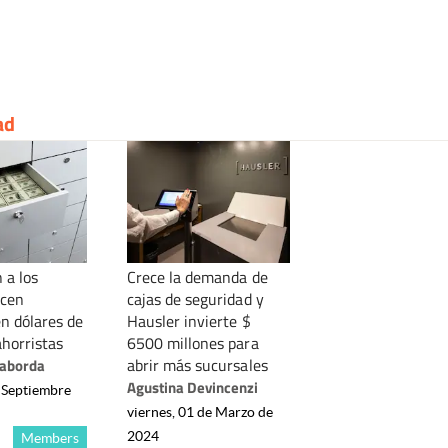
ad
 a los
Crece la demanda de
ecen
cajas de seguridad y
en dólares de
Hausler invierte $
horristas
6500 millones para
abrir más sucursales
Laborda
Agustina Devincenzi
e Septiembre
viernes, 01 de Marzo de
2024
Members