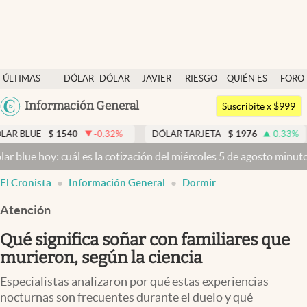
Últimas noticias
ÚLTIMAS
DÓLAR
DÓLAR
JAVIER
RIESGO
QUIÉN ES
FORO
Dólar
NOTICIAS
BLUE
MILEI
PAÍS
QUIÉN
Argentina
Información General
Members
Suscribite x $999
España
Economía y Política
1540
-0.32
%
DÓLAR TARJETA
$
1976
0.33
%
DÓLAR M
México
cuál es la cotización del miércoles 5 de agosto minuto a minuto
Dól
Finanzas y Mercados
USA
El Cronista
Información General
Dormir
Mercados Online
Colombia
Uruguay
Atención
Negocios
Qué significa soñar con familiares que
Columnistas
murieron, según la ciencia
Otras secciones
Especialistas analizaron por qué estas experiencias
Apertura
nocturnas son frecuentes durante el duelo y qué