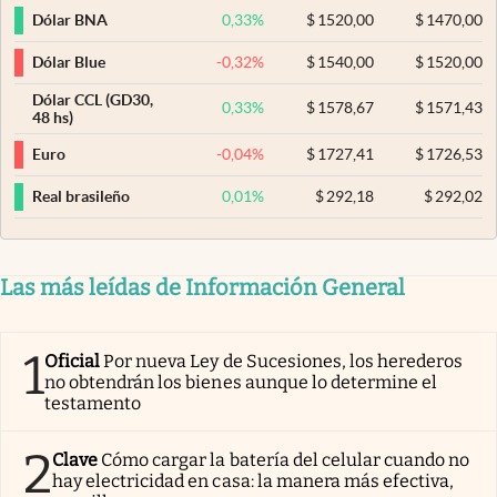
0,33
%
$
1520,00
$
1470,00
Dólar BNA
-0,32
%
$
1540,00
$
1520,00
Dólar Blue
Dólar CCL (GD30,
0,33
%
$
1578,67
$
1571,43
48 hs)
-0,04
%
$
1727,41
$
1726,53
Euro
0,01
%
$
292,18
$
292,02
Real brasileño
Las más leídas de Información General
1
Oficial
Por nueva Ley de Sucesiones, los herederos
no obtendrán los bienes aunque lo determine el
testamento
2
Clave
Cómo cargar la batería del celular cuando no
hay electricidad en casa: la manera más efectiva,