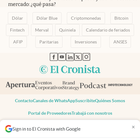
mercado: ¿qué pasa?
Dólar
Dólar Blue
Criptomonedas
Bitcoin
Fintech
Merval
Quiniela
Calendario de feriados
AFIP
Paritarias
Inversiones
ANSES
abre en nueva pestaña
abre en nueva pestaña
abre en nueva pestaña
abre en nueva pestaña
abre en nueva pestaña
Contacto
Canales de WhatsApp
Suscribite
Quiénes Somos
Portal de Proveedores
Trabajá con nosotros
Copyright 2025 cronista.com
×
Sign in to El Cronista with Google
Todos los derechos reservados
Términos y condiciones